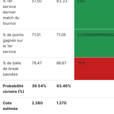
% 1er
57.50
63.33
5.83
service
dernier
match du
tournoi
% de points
71.01
71.05
0.03999999999999
gagnés sur
le 1er
service
% de balle
76.47
66.67
-9.8
de break
sauvées
Probabilité
36.54%
63.46%
victoire (%)
Cote
2.380
1.370
estimée