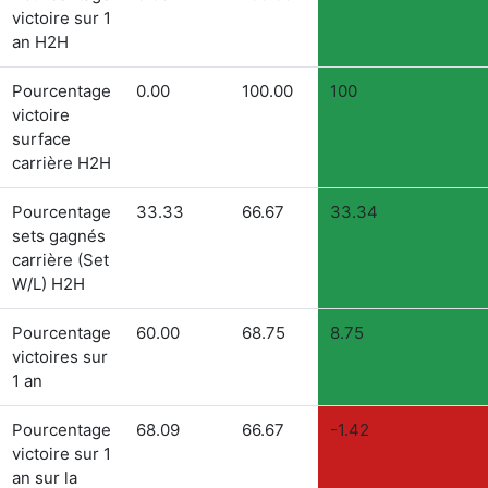
victoire sur 1
an H2H
Pourcentage
0.00
100.00
100
victoire
surface
carrière H2H
Pourcentage
33.33
66.67
33.34
sets gagnés
carrière (Set
W/L) H2H
Pourcentage
60.00
68.75
8.75
victoires sur
1 an
Pourcentage
68.09
66.67
-1.42
victoire sur 1
an sur la