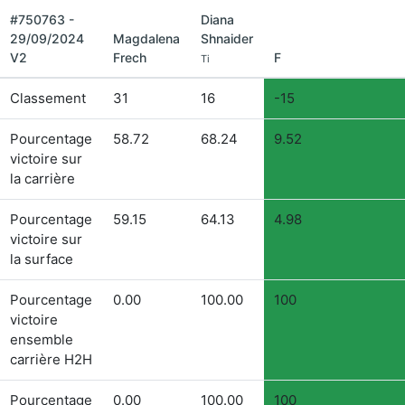
#750763 -
Diana
29/09/2024
Magdalena
Shnaider
V2
Frech
F
Ti
Classement
31
16
-15
Pourcentage
58.72
68.24
9.52
victoire sur
la carrière
Pourcentage
59.15
64.13
4.98
victoire sur
la surface
Pourcentage
0.00
100.00
100
victoire
ensemble
carrière H2H
Pourcentage
0.00
100.00
100