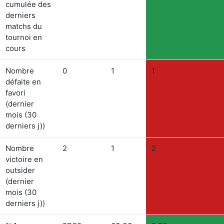
cumulée des
derniers
matchs du
tournoi en
cours
Nombre
0
1
1
défaite en
favori
(dernier
mois (30
derniers j))
Nombre
2
1
2
victoire en
outsider
(dernier
mois (30
derniers j))