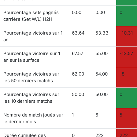
Pourcentage sets gagnés
0.00
0.00
0
carrière (Set W/L) H2H
Pourcentage victoires sur 1
63.64
53.33
-10.31
an
Pourcentage victoire sur 1
67.57
55.00
-12.57
an sur la surface
Pourcentage victoires sur
62.00
54.00
-8
les 50 derniers matchs
Pourcentage victoires sur
50.00
50.00
0
les 10 derniers matchs
Nombre de match joués sur
1
6
5
le dernier mois
Durée cumulée des
0
222
222