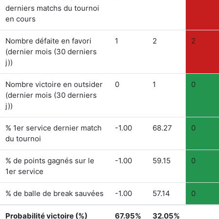
derniers matchs du tournoi
en cours
Nombre défaite en favori
1
2
2
(dernier mois (30 derniers
j))
Nombre victoire en outsider
0
1
0
(dernier mois (30 derniers
j))
% 1er service dernier match
-1.00
68.27
0
du tournoi
% de points gagnés sur le
-1.00
59.15
0
1er service
% de balle de break sauvées
-1.00
57.14
0
Probabilité victoire (%)
67.95%
32.05%