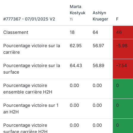
Marta
Kostyuk
Ashlyn
#777367 - 07/01/2025 V2
Krueger
F
Ti
Classement
18
64
46
Pourcentage victoire sur la
62.95
56.97
-5.98
carrière
Pourcentage victoire sur la
64.43
56.89
-7.54
surface
Pourcentage victoire
0.00
0.00
0
ensemble carrière H2H
Pourcentage victoire sur 1
0.00
0.00
0
an H2H
Pourcentage victoire
0.00
0.00
0
surface carrière H2H