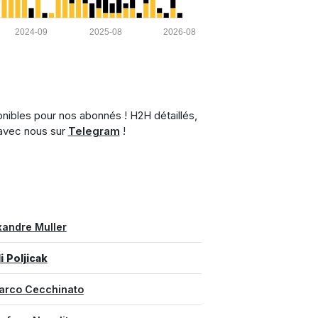
2024-09
2025-08
2026-08
nibles pour nos abonnés ! H2H détaillés,
 avec nous sur
Telegram
!
xandre Muller
i Poljicak
arco Cecchinato