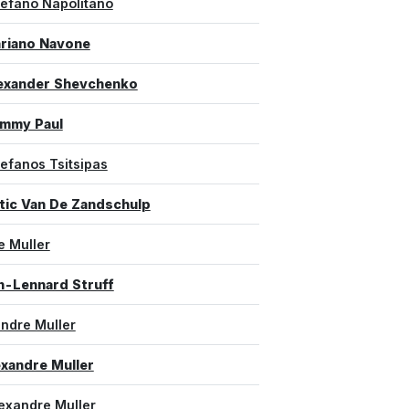
tefano Napolitano
riano Navone
exander Shevchenko
mmy Paul
tefanos Tsitsipas
tic Van De Zandschulp
e Muller
n-Lennard Struff
andre Muller
xandre Muller
lexandre Muller