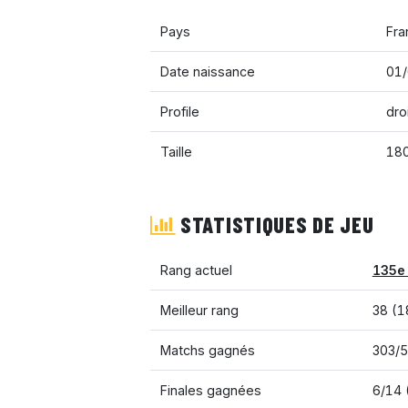
Pays
Fra
Date naissance
01/
Profile
droi
Taille
18
STATISTIQUES DE JEU
Rang actuel
135e
Meilleur rang
38 (1
Matchs gagnés
303/
Finales gagnées
6/14