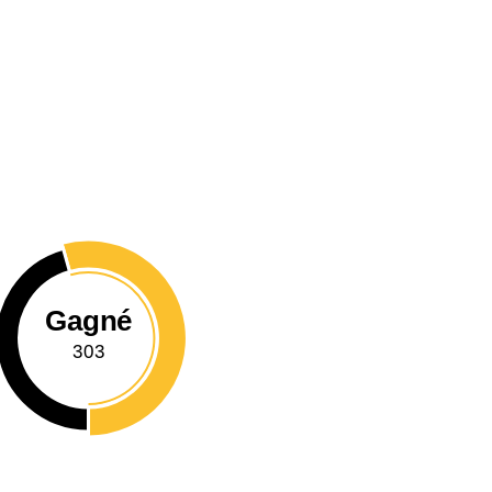
Gagné
303