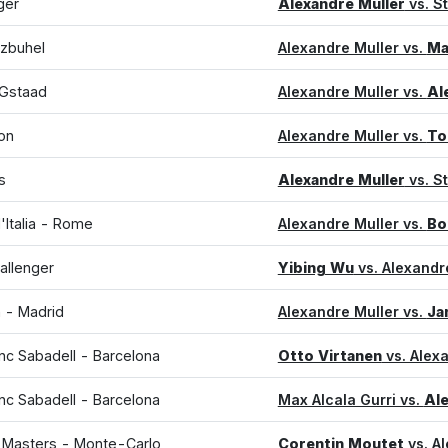
ger
Alexandre Muller
vs. S
tzbuhel
Alexandre Muller vs.
Ma
 Gstaad
Alexandre Muller vs.
Al
on
Alexandre Muller vs.
To
s
Alexandre Muller
vs. S
d'Italia - Rome
Alexandre Muller vs.
Bo
allenger
Yibing Wu
vs. Alexandr
 - Madrid
Alexandre Muller vs.
Ja
c Sabadell - Barcelona
Otto Virtanen
vs. Alex
c Sabadell - Barcelona
Max Alcala Gurri vs.
Ale
 Masters - Monte-Carlo
Corentin Moutet
vs. A