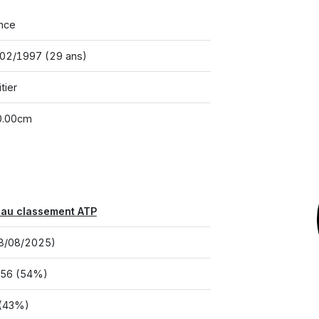
nce
02/1997 (29 ans)
tier
0.00cm
 au classement ATP
8/08/2025)
556 (54%)
 (43%)