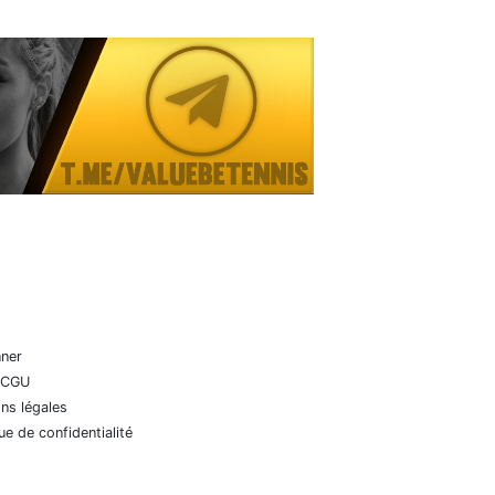
nner
 CGU
ns légales
que de confidentialité