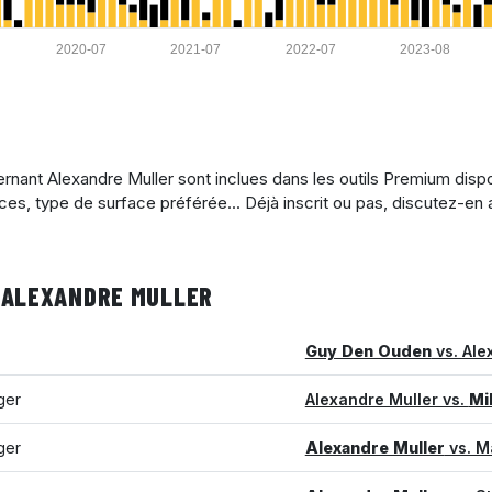
2020-07
2021-07
2022-07
2023-08
nant Alexandre Muller sont inclues dans les outils Premium dispo
ices, type de surface préférée... Déjà inscrit ou pas, discutez-en
 ALEXANDRE MULLER
Guy Den Ouden
vs. Ale
ger
Alexandre Muller vs.
Mil
ger
Alexandre Muller
vs. M