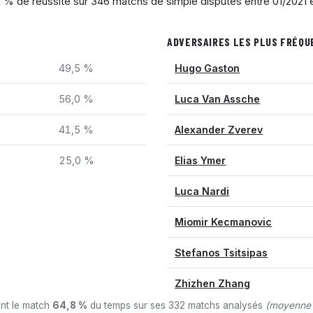
,2 % de réussite sur 346 matchs de simple disputés entre 01/2021 
ADVERSAIRES LES PLUS FRÉQ
49,5 %
Hugo Gaston
56,0 %
Luca Van Assche
41,5 %
Alexander Zverev
25,0 %
Elias Ymer
Luca Nardi
Miomir Kecmanovic
Stefanos Tsitsipas
Zhizhen Zhang
ant le match
64,8 %
du temps sur ses 332 matchs analysés
(moyenne 