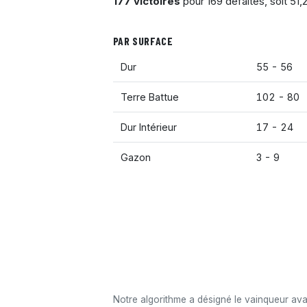
177 victoires
pour 169 défaites, soit 51
PAR SURFACE
Dur
55 - 56
Terre Battue
102 - 80
Dur Intérieur
17 - 24
Gazon
3 - 9
Notre algorithme a désigné le vainqueur av