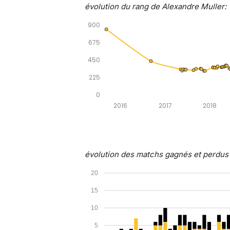
évolution du rang de Alexandre Muller:
900
675
450
225
0
2016
2017
2018
évolution des matchs gagnés et perdus p
20
15
10
5