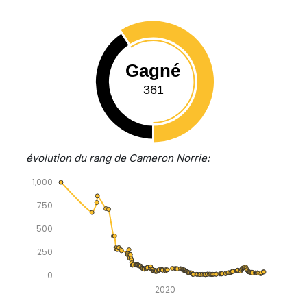
Gagné
361
évolution du rang de Cameron Norrie:
1,000
750
500
250
0
2020