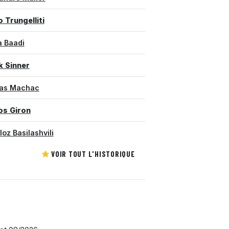
 Trungelliti
a Baadi
k Sinner
as Machac
os Giron
loz Basilashvili
VOIR TOUT L'HISTORIQUE