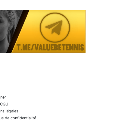
nner
 CGU
ns légales
que de confidentialité