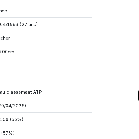
nce
04/1999 (27 ans)
ucher
5.00cm
au classement ATP
20/04/2026)
/506 (55%)
 (57%)