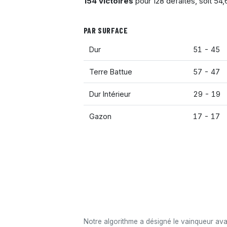
154 victoires
pour 128 défaites, soit 54
PAR SURFACE
Dur
51 - 45
Terre Battue
57 - 47
Dur Intérieur
29 - 19
Gazon
17 - 17
Notre algorithme a désigné le vainqueur av