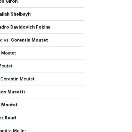
os Giron
llah Shelbayh
ndro Davidovich Fokina
d vs.
Corentin Moutet
n Moutet
Moutet
 Corentin Moutet
zo Musetti
n Moutet
er Ruud
andre Muller