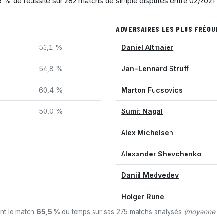
,6 % de réussite sur 282 matchs de simple disputés entre 02/2021 
ADVERSAIRES LES PLUS FRÉQ
53,1 %
Daniel Altmaier
54,8 %
Jan-Lennard Struff
60,4 %
Marton Fucsovics
50,0 %
Sumit Nagal
Alex Michelsen
Alexander Shevchenko
Daniil Medvedev
Holger Rune
ant le match
65,5 %
du temps sur ses 275 matchs analysés
(moyenne t