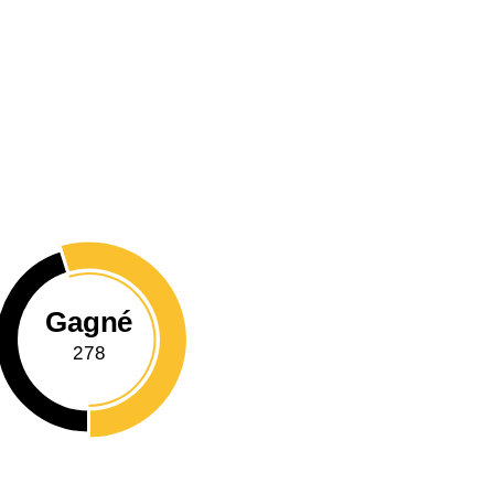
Gagné
278