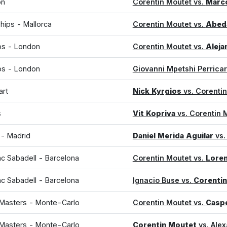
on
Corentin Moutet vs.
Marc
hips - Mallorca
Corentin Moutet vs.
Abeda
s - London
Corentin Moutet vs.
Aleja
s - London
Giovanni Mpetshi Perricar
art
Nick Kyrgios
vs. Corenti
s
Vit Kopriva
vs. Corentin 
- Madrid
Daniel Merida Aguilar
vs.
c Sabadell - Barcelona
Corentin Moutet vs.
Loren
c Sabadell - Barcelona
Ignacio Buse vs.
Corenti
Masters - Monte-Carlo
Corentin Moutet vs.
Casp
Masters - Monte-Carlo
Corentin Moutet
vs. Alex