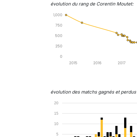
évolution du rang de Corentin Moutet:
1,000
750
500
250
0
2015
2016
2017
évolution des matchs gagnés et perdus p
20
15
10
5