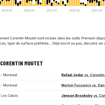
2019-03
2020-06
2021-07
2022-08
2023-09
nant Corentin Moutet sont inclues dans les outils Premium dispo
ices, type de surface préférée... Déjà inscrit ou pas, discutez-en
 CORENTIN MOUTET
 - Montreal
Rafael Jodar
vs. Corentin
 - Montreal
Marton Fucsovics vs.
Cor
- Los Cabos
Jenson Brooksby
vs. Cor