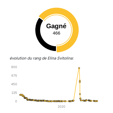
Gagné
466
évolution du rang de Elina Svitolina:
900
675
450
225
0
2020