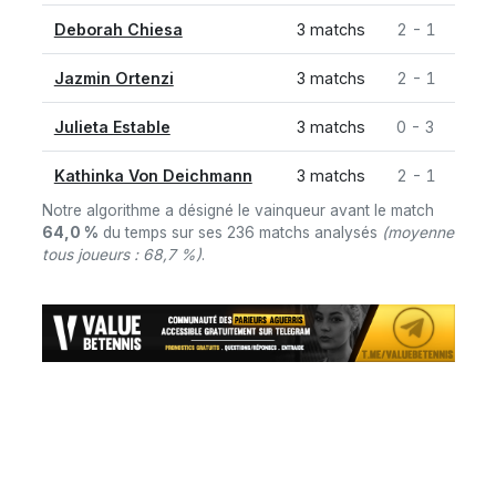
Deborah Chiesa
3 matchs
2 - 1
Jazmin Ortenzi
3 matchs
2 - 1
Julieta Estable
3 matchs
0 - 3
Kathinka Von Deichmann
3 matchs
2 - 1
Notre algorithme a désigné le vainqueur avant le match
64,0 %
du temps sur ses 236 matchs analysés
(moyenne
tous joueurs : 68,7 %)
.