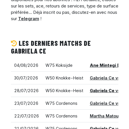
sur les sets, ace, retours de services, type de surface
préférée... Déjà inscrit ou pas, discutez-en avec nous
sur
Telegram
!
LES DERNIERS MATCHS DE
GABRIELA CE
04/08/2026
W75 Koksijde
Ane Mintegi Del 
30/07/2026
W50 Knokke-Heist
Gabriela Ce vs.
Je
28/07/2026
W50 Knokke-Heist
Gabriela Ce
vs. So
23/07/2026
W75 Cordenons
Gabriela Ce vs.
Mia
22/07/2026
W75 Cordenons
Martha Matoula vs
21/07/2026
W75 Cordenons
Gabriela Ce
vs. An