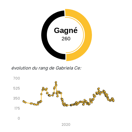
Gagné
260
évolution du rang de Gabriela Ce:
700
525
350
175
0
2020