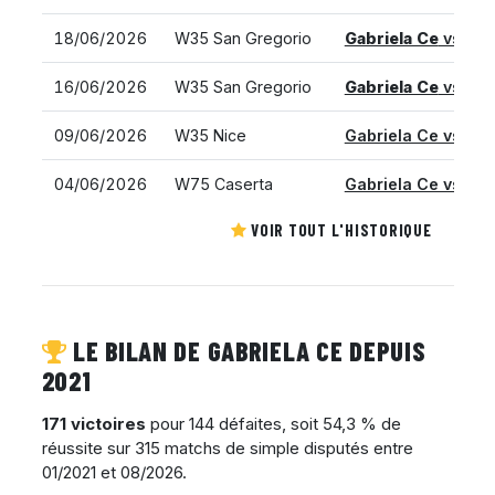
18/06/2026
W35 San Gregorio
Gabriela Ce
vs. Iri
16/06/2026
W35 San Gregorio
Gabriela Ce
vs. Fed
09/06/2026
W35 Nice
Gabriela Ce vs.
Iva
04/06/2026
W75 Caserta
Gabriela Ce vs.
Fe
VOIR TOUT L'HISTORIQUE
LE BILAN DE GABRIELA CE DEPUIS
2021
171 victoires
pour 144 défaites, soit 54,3 % de
réussite sur 315 matchs de simple disputés entre
01/2021 et 08/2026.