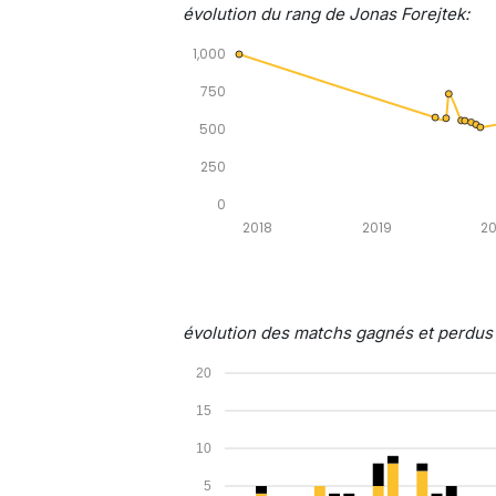
évolution du rang de Jonas Forejtek:
1,000
750
500
250
0
2018
2019
2
évolution des matchs gagnés et perdus p
20
15
10
5