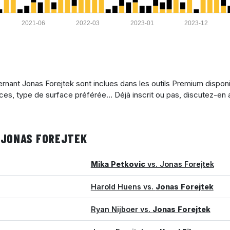
2021-06
2022-03
2023-01
2023-12
nant Jonas Forejtek sont inclues dans les outils Premium disponi
ices, type de surface préférée... Déjà inscrit ou pas, discutez-en
 JONAS FOREJTEK
Mika Petkovic
vs. Jonas Forejtek
Harold Huens vs.
Jonas Forejtek
Ryan Nijboer vs.
Jonas Forejtek