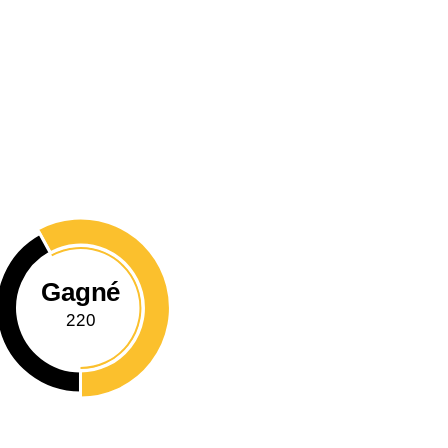
Gagné
220