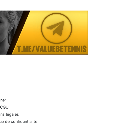
nner
 CGU
ns légales
que de confidentialité