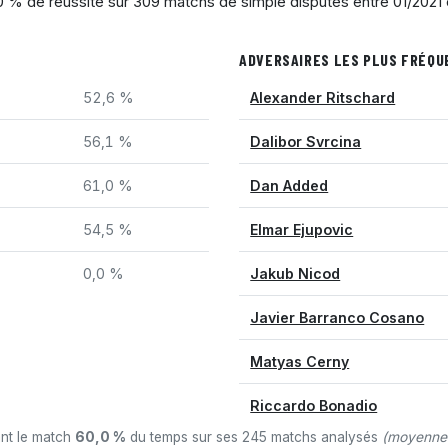
,0 % de réussite sur 309 matchs de simple disputés entre 01/2021 
ADVERSAIRES LES PLUS FRÉQ
52,6 %
Alexander Ritschard
56,1 %
Dalibor Svrcina
61,0 %
Dan Added
54,5 %
Elmar Ejupovic
0,0 %
Jakub Nicod
Javier Barranco Cosano
Matyas Cerny
Riccardo Bonadio
ant le match
60,0 %
du temps sur ses 245 matchs analysés
(moyenne 