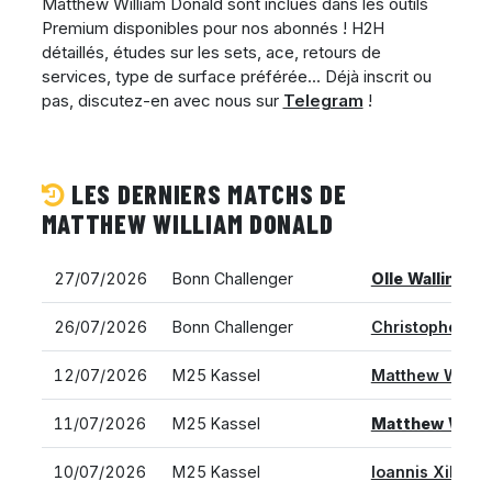
Matthew William Donald sont inclues dans les outils
Premium disponibles pour nos abonnés ! H2H
détaillés, études sur les sets, ace, retours de
services, type de surface préférée... Déjà inscrit ou
pas, discutez-en avec nous sur
Telegram
!
LES DERNIERS MATCHS DE
MATTHEW WILLIAM DONALD
27/07/2026
Bonn Challenger
Olle Wallin
vs. 
26/07/2026
Bonn Challenger
Christopher Th
12/07/2026
M25 Kassel
Matthew Willia
11/07/2026
M25 Kassel
Matthew Willi
10/07/2026
M25 Kassel
Ioannis Xilas v