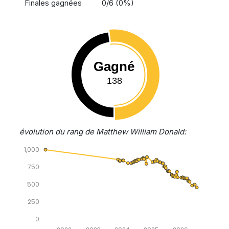
Finales gagnées
0/6 (0%)
Gagné
138
évolution du rang de Matthew William Donald:
1,000
750
500
250
0