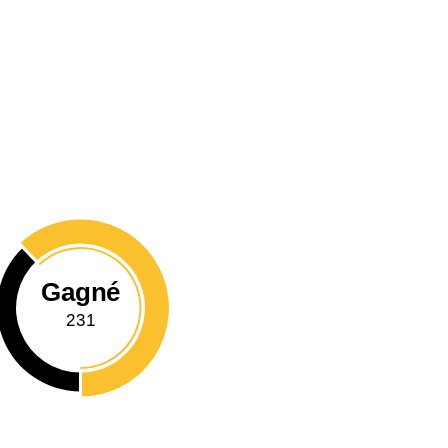
Gagné
231