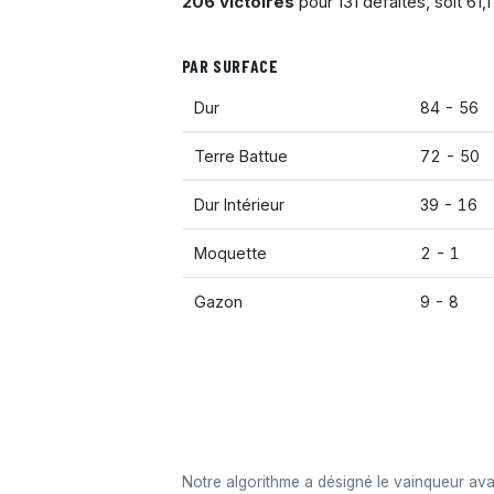
206 victoires
pour 131 défaites, soit 61
PAR SURFACE
Dur
84 - 56
Terre Battue
72 - 50
Dur Intérieur
39 - 16
Moquette
2 - 1
Gazon
9 - 8
Notre algorithme a désigné le vainqueur av