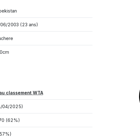
bekistan
/06/2003 (23 ans)
uchere
00cm
au classement WTA
4/04/2025)
70 (62%)
(57%)