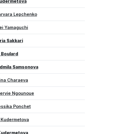
Kudermetova
arvara Lepchenko
ei Yamaguchi
ia Sakkari
 Boulard
udmila Samsonova
lina Charaeva
lervie Ngounoue
essika Ponchet
a Kudermetova
 Kudermetova