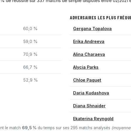
,1 % de réussite sur 337 matchs de simple disputés entre 02/2021 
ADVERSAIRES LES PLUS FRÉQ
60,0 %
Gergana Topalova
59,0 %
Erika Andreeva
70,9 %
Alina Charaeva
66,7 %
Alycia Parks
52,9 %
Chloe Paquet
Daria Kudashova
Diana Shnaider
Ekaterina Reyngold
ant le match
69,5 %
du temps sur ses 295 matchs analysés
(moyenne 