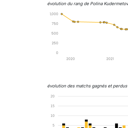
évolution du rang de Polina Kudermetov
1,000
750
500
250
0
2020
2021
évolution des matchs gagnés et perdus 
20
15
10
5