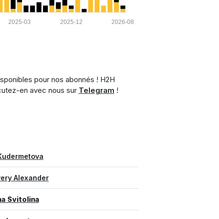
2025-03
2025-12
2026-08
isponibles pour nos abonnés ! H2H
iscutez-en avec nous sur
Telegram
!
 Kudermetova
very Alexander
na Svitolina