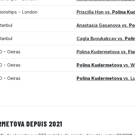
onships - London
Priscilla Hon vs.
Polina Ku
stanbul
Anastasia Gasanova vs.
Po
stanbul
Cagla Buyukakcay vs.
Poli
 - Oeiras
Polina Kudermetova vs.
Fi
 - Oeiras
Polina Kudermetova
vs. W
 - Oeiras
Polina Kudermetova
vs. Lu
RMETOVA DEPUIS 2021