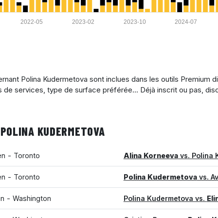
2022-05
2023-02
2023-10
2024-07
rnant Polina Kudermetova sont inclues dans les outils Premium d
urs de services, type de surface préférée... Déjà inscrit ou pas, d
 POLINA KUDERMETOVA
en - Toronto
Alina Korneeva
vs. Polina
en - Toronto
Polina Kudermetova
vs. A
n - Washington
Polina Kudermetova vs.
Eli