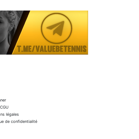
nner
 CGU
ns légales
que de confidentialité