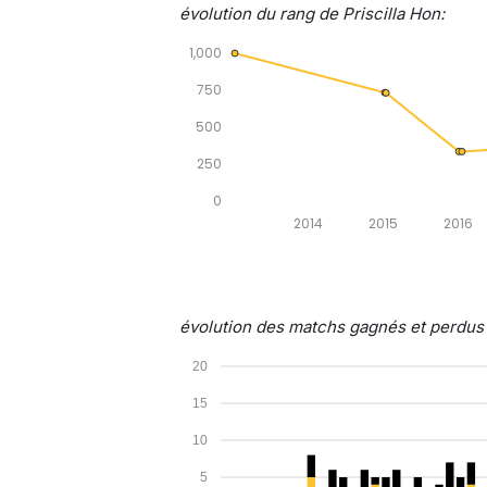
évolution du rang de Priscilla Hon:
1,000
750
500
250
0
2014
2015
2016
évolution des matchs gagnés et perdus 
20
15
10
5