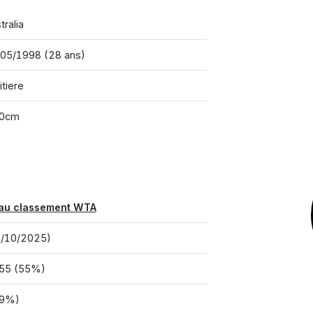
tralia
05/1998 (28 ans)
itiere
00cm
au classement WTA
3/10/2025)
55 (55%)
89%)