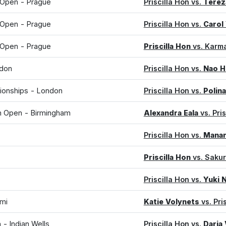
 Open - Prague
Priscilla Hon vs.
Terez
 Open - Prague
Priscilla Hon vs.
Carol
 Open - Prague
Priscilla Hon
vs. Karm
don
Priscilla Hon vs.
Nao H
onships - London
Priscilla Hon vs.
Polin
m Open - Birmingham
Alexandra Eala
vs. Pri
Priscilla Hon vs.
Manan
Priscilla Hon
vs. Saku
Priscilla Hon vs.
Yuki 
mi
Katie Volynets
vs. Pri
- Indian Wells
Priscilla Hon vs.
Darja