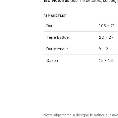
150 victoires
pour 116 défaites, soit 56
PAR SURFACE
Dur
105 - 71
Terre Battue
22 - 27
Dur Intérieur
8 - 2
Gazon
15 - 16
Notre algorithme a désigné le vainqueur av