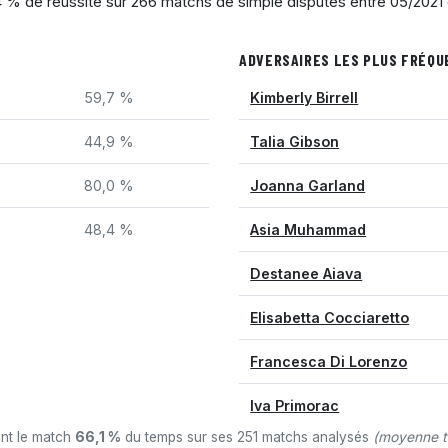
,4 % de réussite sur 266 matchs de simple disputés entre 05/2021
ADVERSAIRES LES PLUS FRÉQ
59,7 %
Kimberly Birrell
44,9 %
Talia Gibson
80,0 %
Joanna Garland
48,4 %
Asia Muhammad
Destanee Aiava
Elisabetta Cocciaretto
Francesca Di Lorenzo
Iva Primorac
ant le match
66,1 %
du temps sur ses 251 matchs analysés
(moyenne t