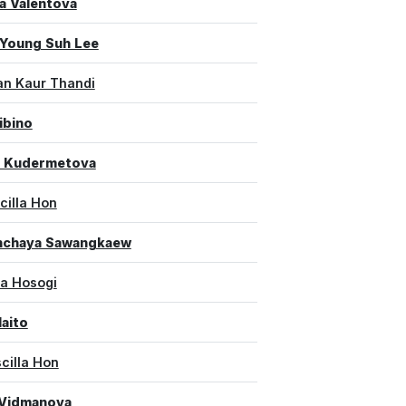
a Valentova
 Young Suh Lee
an Kaur Thandi
ibino
a Kudermetova
scilla Hon
chaya Sawangkaew
ra Hosogi
Naito
scilla Hon
 Vidmanova