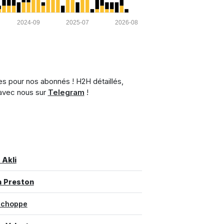
2024-09
2025-07
2026-08
es pour nos abonnés ! H2H détaillés,
 avec nous sur
Telegram
!
 Akli
h Preston
 Schoppe