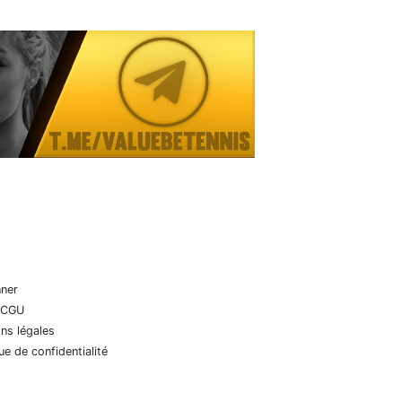
nner
 CGU
ns légales
que de confidentialité