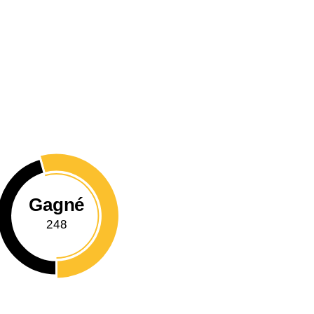
Gagné
248