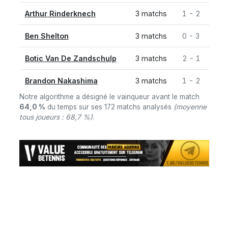
Arthur Rinderknech
3 matchs
1 - 2
Ben Shelton
3 matchs
0 - 3
Botic Van De Zandschulp
3 matchs
2 - 1
Brandon Nakashima
3 matchs
1 - 2
Notre algorithme a désigné le vainqueur avant le match
64,0 %
du temps sur ses 172 matchs analysés
(moyenne
tous joueurs : 68,7 %)
.