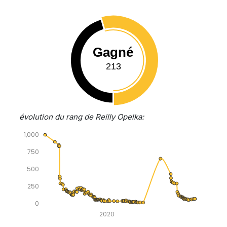
Gagné
213
évolution du rang de Reilly Opelka:
1,000
750
500
250
0
2020