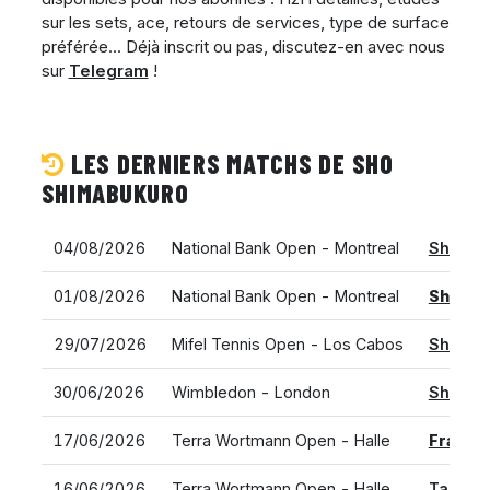
sur les sets, ace, retours de services, type de surface
préférée... Déjà inscrit ou pas, discutez-en avec nous
sur
Telegram
!
LES DERNIERS MATCHS DE SHO
SHIMABUKURO
04/08/2026
National Bank Open - Montreal
Sho Sh
01/08/2026
National Bank Open - Montreal
Sho Sh
29/07/2026
Mifel Tennis Open - Los Cabos
Sho Sh
30/06/2026
Wimbledon - London
Sho Sh
17/06/2026
Terra Wortmann Open - Halle
France
16/06/2026
Terra Wortmann Open - Halle
Tallon 