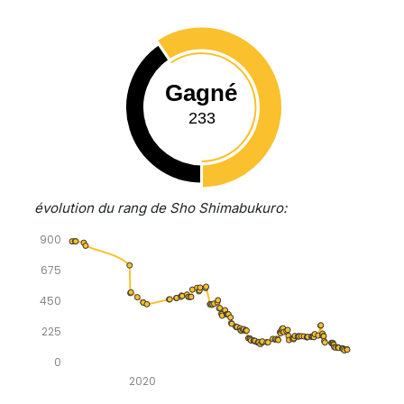
Gagné
233
évolution du rang de Sho Shimabukuro:
900
675
450
225
0
2020