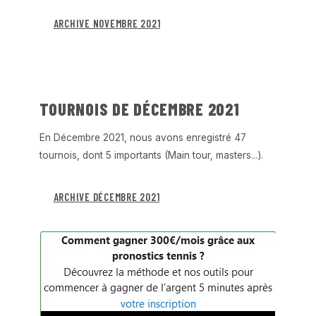
ARCHIVE NOVEMBRE 2021
TOURNOIS DE DÉCEMBRE 2021
En Décembre 2021, nous avons enregistré 47
tournois, dont 5 importants (Main tour, masters...).
ARCHIVE DÉCEMBRE 2021