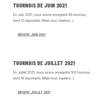
TOURNOIS DE JUIN 2021
En Juin 2021, nous avons enregistré 85 tournois,
dont 12 importants (Main tour, masters...).
ARCHIVE JUIN 2021
TOURNOIS DE JUILLET 2021
En Juillet 2021, nous avons enregistré 100 tournois,
dont 16 importants (Main tour, masters...).
ARCHIVE JUILLET 2021