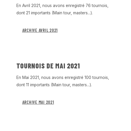
En Avril 2021, nous avons enregistré 76 tournois,
dont 21 importants (Main tour, masters...).
ARCHIVE AVRIL 2021
TOURNOIS DE MAI 2021
En Mai 2021, nous avons enregistré 100 tournois,
dont 11 importants (Main tour, masters...).
ARCHIVE MAI 2021