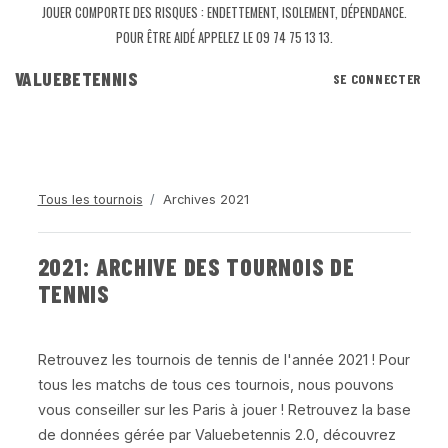
JOUER COMPORTE DES RISQUES : ENDETTEMENT, ISOLEMENT, DÉPENDANCE.
POUR ÊTRE AIDÉ APPELEZ LE 09 74 75 13 13.
VALUEBE
TENNIS
SE CONNECTER
Tous les tournois
Archives 2021
2021: ARCHIVE DES TOURNOIS DE
TENNIS
Retrouvez les tournois de tennis de l'année 2021 ! Pour
tous les matchs de tous ces tournois, nous pouvons
vous conseiller sur les Paris à jouer ! Retrouvez la base
de données gérée par Valuebetennis 2.0, découvrez