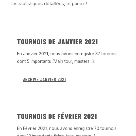
les statistiques détaillées, et pariez !
TOURNOIS DE JANVIER 2021
En Janvier 2021, nous avons enregistré 37 tournois,
dont 5 importants (Main tour, masters...).
ARCHIVE JANVIER 2021
TOURNOIS DE FÉVRIER 2021
En Février 2021, nous avons enregistré 70 tournois,
dont 13 importants (Main tour, masters...).