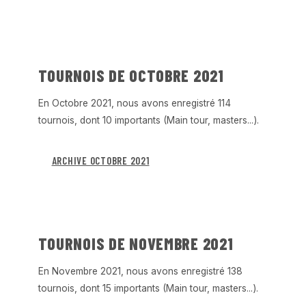
TOURNOIS DE OCTOBRE 2021
En Octobre 2021, nous avons enregistré 114
tournois, dont 10 importants (Main tour, masters...).
ARCHIVE OCTOBRE 2021
TOURNOIS DE NOVEMBRE 2021
En Novembre 2021, nous avons enregistré 138
tournois, dont 15 importants (Main tour, masters...).