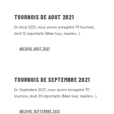
TOURNOIS DE AOUT 2021
En Aout 2021, nous avons enregistré 111 tournois,
dont 12 importants (Main tour, masters...).
ARCHIVE AOUT 2021
TOURNOIS DE SEPTEMBRE 2021
En Septembre 2021, nous avons enregistré 117
tournois, dont 20 importants (Main tour, masters...).
ARCHIVE SEPTEMBRE 2021