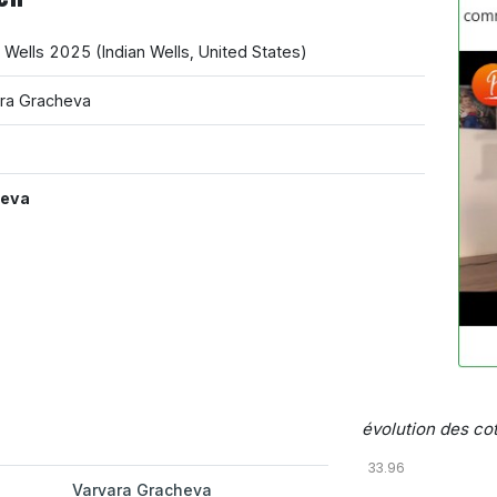
n Wells 2025
(
Indian Wells
,
United States
)
ara Gracheva
heva
évolution des cot
33.96
Varvara Gracheva