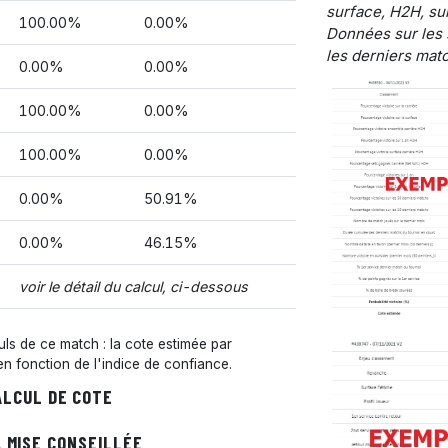
surface, H2H, sur
100.00%
0.00%
Données sur les 
les derniers matc
0.00%
0.00%
100.00%
0.00%
100.00%
0.00%
0.00%
50.91%
0.00%
46.15%
voir le détail du calcul, ci-dessous
s de ce match : la cote estimée par
 en fonction de l'indice de confiance.
ALCUL DE COTE
 MISE CONSEILLÉE