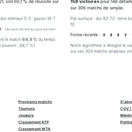
1, soit 60,1 % de réussite sur
158 victoires
pour 148 défaite
sur 306 matchs de simple.
 dur intérieur 5-3 · gazon 18-7
Par surface : dur 82-72 · terre b
10
D
(du plus récent au plus ancien)
Forme récente :
D
D
D
V
ant le match
64,9 %
du temps
 joueurs : 68,7 %)
.
Notre algorithme a désigné le v
sur ses 304 matchs analysés
(m
Prochains matchs
S'abo
Tournois
CGV /
Joueurs
Menti
Classement ATP
Politi
Classement WTA