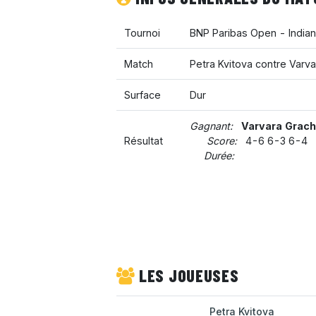
Tournoi
BNP Paribas Open - India
Match
Petra Kvitova contre Varv
Surface
Dur
Gagnant:
Varvara Grac
Résultat
Score:
4-6 6-3 6-4
Durée:
LES JOUEUSES
Petra Kvitova