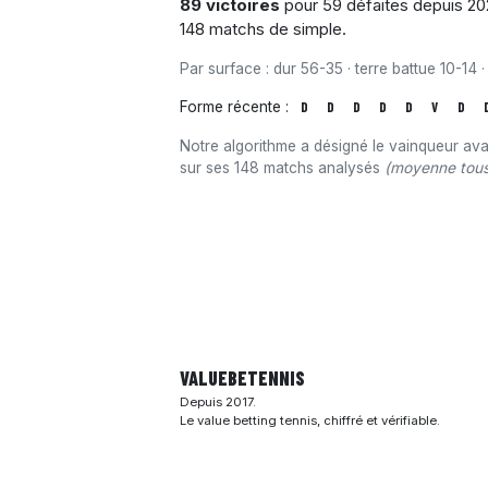
89 victoires
pour 59 défaites depuis 202
148 matchs de simple.
Par surface : dur 56-35 · terre battue 10-14 ·
Forme récente :
D
D
D
D
D
V
D
Notre algorithme a désigné le vainqueur av
sur ses 148 matchs analysés
(moyenne tous
VALUEBE
TENNIS
Depuis 2017.
Le value betting tennis, chiffré et vérifiable.