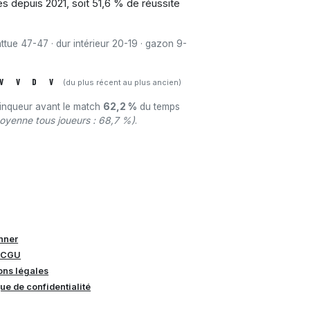
s depuis 2021, soit 51,6 % de réussite
attue 47-47 · dur intérieur 20-19 · gazon 9-
V
V
D
V
(du plus récent au plus ancien)
ainqueur avant le match
62,2 %
du temps
oyenne tous joueurs : 68,7 %)
.
nner
 CGU
ons légales
que de confidentialité