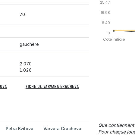
25.47
16.98
70
8.49
0
Cote initiale
gauchère
2.070
1.026
TOVA
FICHE DE VARVARA GRACHEVA
Que contiennent
Petra Kvitova
Varvara Gracheva
Pour chaque joue