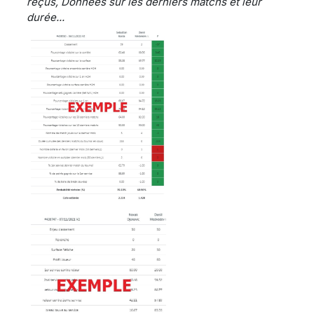
reçus, Données sur les derniers matchs et leur
durée...