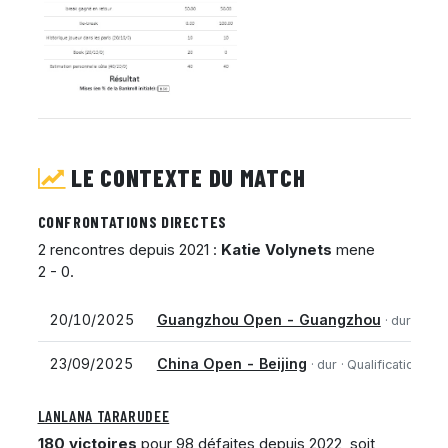
LE CONTEXTE DU MATCH
CONFRONTATIONS DIRECTES
2 rencontres depuis 2021 :
Katie Volynets
mene
2 - 0.
20/10/2025
Guangzhou Open - Guangzhou
· dur
· Qual
23/09/2025
China Open - Beijing
· dur
· Qualifications
LANLANA TARARUDEE
180 victoires
pour 98 défaites depuis 2022, soit