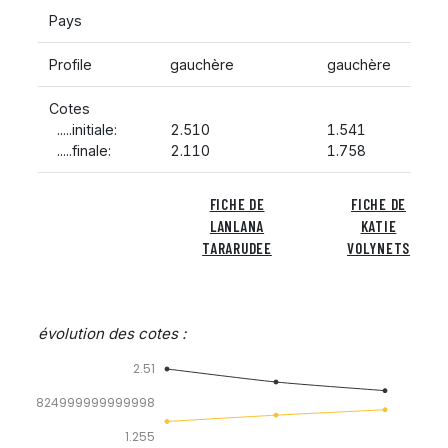
Pays
Profile
gauchère
gauchère
Cotes
.....initiale:
2.510
1.541
.....finale:
2.110
1.758
FICHE DE
FICHE DE
LANLANA
KATIE
TARARUDEE
VOLYNETS
évolution des cotes :
2.51
1.8824999999999998
1.255