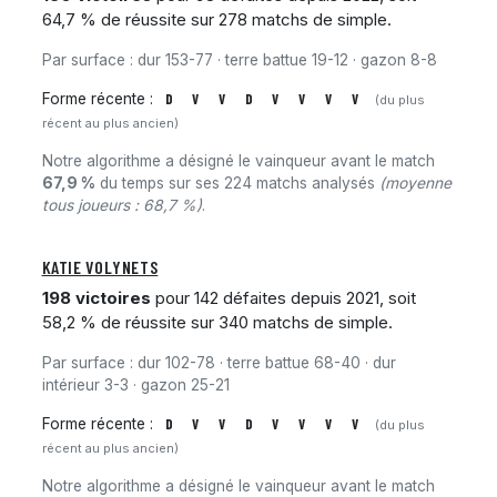
64,7 % de réussite sur 278 matchs de simple.
Par surface : dur 153-77 · terre battue 19-12 · gazon 8-8
Forme récente :
D
V
V
D
V
V
V
V
(du plus
récent au plus ancien)
Notre algorithme a désigné le vainqueur avant le match
67,9 %
du temps sur ses 224 matchs analysés
(moyenne
tous joueurs : 68,7 %)
.
KATIE VOLYNETS
198 victoires
pour 142 défaites depuis 2021, soit
58,2 % de réussite sur 340 matchs de simple.
Par surface : dur 102-78 · terre battue 68-40 · dur
intérieur 3-3 · gazon 25-21
Forme récente :
D
V
V
D
V
V
V
V
(du plus
récent au plus ancien)
Notre algorithme a désigné le vainqueur avant le match