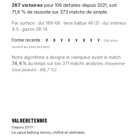
267 victoires
pour 106 defaites depuis 2021, soit
71,6 % de reussite sur 373 matchs de simple.
Par surface : dur 189-66 · terre battue 46-21 · dur intérieur
4-5 · gazon 28-14
Forme recente :
V
D
V
V
V
D
V
V
(du plus
recent au plus ancien)
Notre algorithme a designe le vainqueur avant le match
74,4 %
du temps sur ses 371 matchs analyses
(moyenne
tous joueurs : 68,7 %)
.
VALUEBE
TENNIS
Depuis 2017.
Le value betting tennis, chiffré et vérifiable.