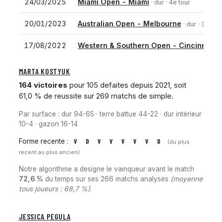
24/03/2025
Miami Open - Miami
· dur
· 4e tour
20/01/2023
Australian Open - Melbourne
· dur
· 3e tou
17/08/2022
Western & Southern Open - Cincinnati
·
MARTA KOSTYUK
164 victoires
pour 105 defaites depuis 2021, soit
61,0 % de reussite sur 269 matchs de simple.
Par surface : dur 94-65 · terre battue 44-22 · dur intérieur
10-4 · gazon 16-14
Forme recente :
V
D
V
V
V
V
V
D
(du plus
recent au plus ancien)
Notre algorithme a designe le vainqueur avant le match
72,6 %
du temps sur ses 266 matchs analyses
(moyenne
tous joueurs : 68,7 %)
.
JESSICA PEGULA