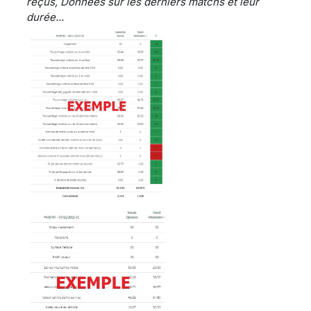
reçus, Données sur les derniers matchs et leur
durée...