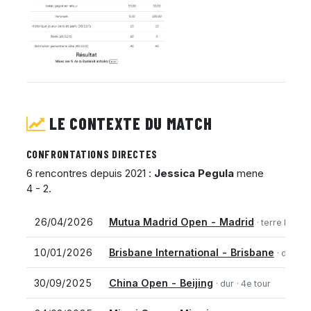
LE CONTEXTE DU MATCH
CONFRONTATIONS DIRECTES
6 rencontres depuis 2021 :
Jessica Pegula
mene
4 - 2.
26/04/2026
Mutua Madrid Open - Madrid
· terre battue
10/01/2026
Brisbane International - Brisbane
· dur
· D
30/09/2025
China Open - Beijing
· dur
· 4e tour