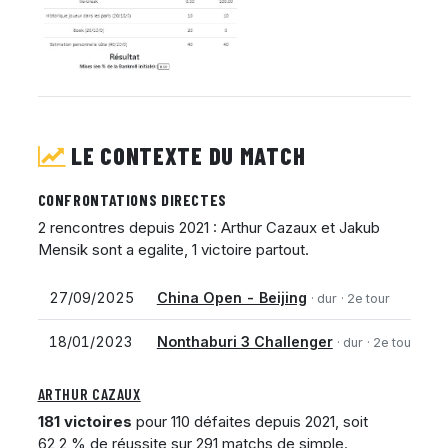
LE CONTEXTE DU MATCH
CONFRONTATIONS DIRECTES
2 rencontres depuis 2021 : Arthur Cazaux et Jakub
Mensik sont a egalite, 1 victoire partout.
27/09/2025
China Open - Beijing
J
· dur
· 2e tour
18/01/2023
Nonthaburi 3 Challenger
A
· dur
· 2e tour
ARTHUR CAZAUX
181 victoires
pour 110 défaites depuis 2021, soit
62,2 % de réussite sur 291 matchs de simple.