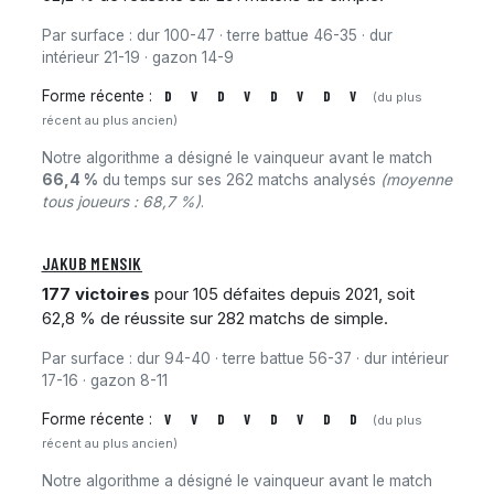
Par surface : dur 100-47 · terre battue 46-35 · dur
intérieur 21-19 · gazon 14-9
Forme récente :
D
V
D
V
D
V
D
V
(du plus
récent au plus ancien)
Notre algorithme a désigné le vainqueur avant le match
66,4 %
du temps sur ses 262 matchs analysés
(moyenne
tous joueurs : 68,7 %)
.
JAKUB MENSIK
177 victoires
pour 105 défaites depuis 2021, soit
62,8 % de réussite sur 282 matchs de simple.
Par surface : dur 94-40 · terre battue 56-37 · dur intérieur
17-16 · gazon 8-11
Forme récente :
V
V
D
V
D
V
D
D
(du plus
récent au plus ancien)
Notre algorithme a désigné le vainqueur avant le match