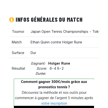
INFOS GÉNÉRALES DU MATCH
Tournoi
Japan Open Tennis Championships - Tokyo 2
Match
Ethan Quinn contre Holger Rune
Surface
Dur
Gagnant:
Holger Rune
Résultat
Score:
6-4 6-2
Durée: