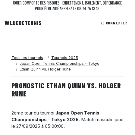
JOUER COMPORTE DES RISQUES : ENDETTEMENT, ISOLEMENT, DÉPENDANCE.
POUR ÊTRE AIDÉ APPELEZ LE 09 74 75 13 13.
VALUEBE
TENNIS
SE CONNECTER
Tous les tournois
Tournois 2025
Japan Open Tennis Championships - Tokyo
Ethan Quinn vs. Holger Rune
PRONOSTIC ETHAN QUINN VS. HOLGER
RUNE
2ème tour du tournoi
Japan Open Tennis
Championships - Tokyo 2025
. Match masculin joué
le
27/09/2025 à 05:00:00
.