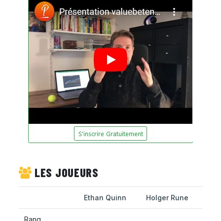
LES JOUEURS
Ethan Quinn
Holger Rune
Rang