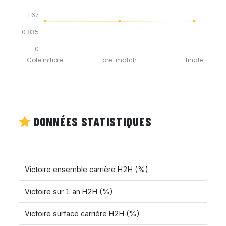
1.67
0.835
0
Cote initiale
pre-match
finale
DONNÉES STATISTIQUES
Victoire ensemble carrière H2H (%)
Victoire sur 1 an H2H (%)
Victoire surface carrière H2H (%)