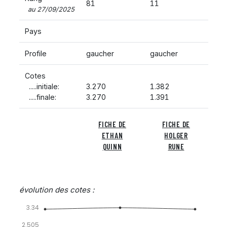
81
11
au 27/09/2025
Pays
Profile
gaucher
gaucher
Cotes
.....initiale:
3.270
1.382
.....finale:
3.270
1.391
FICHE DE
FICHE DE
ETHAN
HOLGER
QUINN
RUNE
évolution des cotes :
3.34
2.505