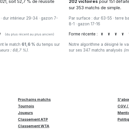
021, soit 52,7 % de réussite
202 victoires
pour 151 défait
sur 353 matchs de simple.
 · dur intérieur 29-34 · gazon 7-
Par surface : dur 63-55 · terre b
8-1 · gazon 17-16
V
Forme récente :
V
V
V
V
(du plus récent au plus ancien)
ant le match
61,6 %
du temps sur
Notre algorithme a désigné le v
eurs : 68,7 %)
.
sur ses 347 matchs analysés
(m
Prochains matchs
S'abo
Tournois
CGV /
Joueurs
Menti
Classement ATP
Politi
Classement WTA