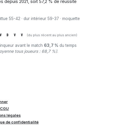
es depuis 2021, soit 57,2 % de réussite
attue 55-42 · dur intérieur 59-37 · moquette
V
D
V
V
(du plus récent au plus ancien)
ainqueur avant le match
63,7 %
du temps
oyenne tous joueurs : 68,7 %)
.
nner
 CGU
ons légales
que de confidentialité