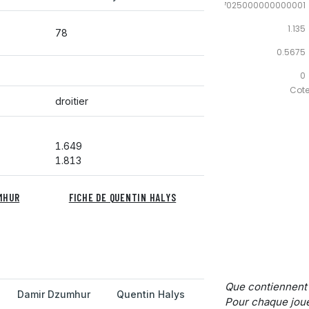
1.7025000000000001
1.135
78
0.5675
0
Cote 
droitier
1.649
1.813
MHUR
FICHE DE QUENTIN HALYS
Que contiennent
Damir Dzumhur
Quentin Halys
Pour chaque joue