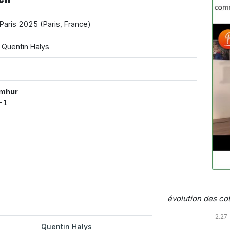
 Paris 2025
(
Paris
,
France
)
 Quentin Halys
mhur
-1
évolution des cot
2.27
Quentin Halys