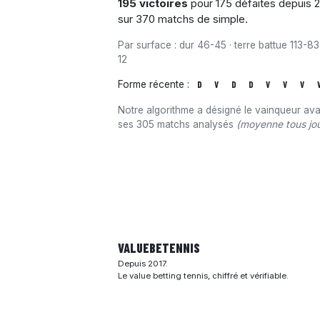
195 victoires
pour 175 défaites depuis 2
sur 370 matchs de simple.
Par surface : dur 46-45 · terre battue 113-83
12
Forme récente :
D
V
D
D
V
V
V
Notre algorithme a désigné le vainqueur av
ses 305 matchs analysés
(moyenne tous jou
VALUEBE
TENNIS
Depuis 2017.
Le value betting tennis, chiffré et vérifiable.