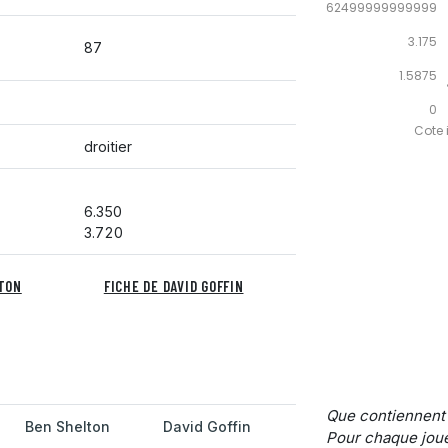
4.762499999999999
3.175
87
1.5875
0
Cote i
droitier
6.350
3.720
LTON
FICHE DE DAVID GOFFIN
Que contiennent
Ben Shelton
David Goffin
Pour chaque joue