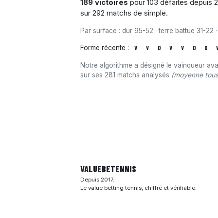
189 victoires
pour 103 défaites depuis 2
sur 292 matchs de simple.
Par surface : dur 95-52 · terre battue 31-22 ·
Forme récente :
V
V
D
V
V
D
D
Notre algorithme a désigné le vainqueur av
sur ses 281 matchs analysés
(moyenne tous 
VALUEBE
TENNIS
Depuis 2017.
Le value betting tennis, chiffré et vérifiable.