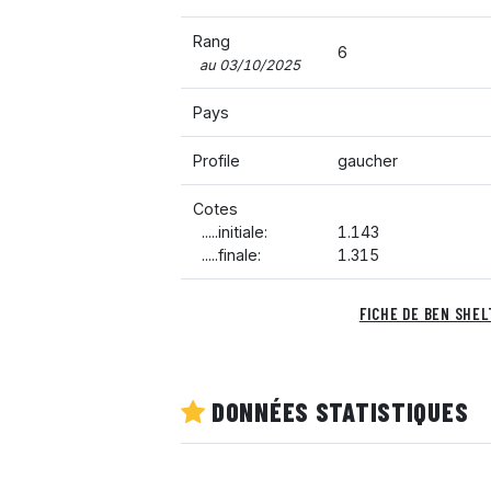
Rang
6
au 03/10/2025
Pays
Profile
gaucher
Cotes
.....initiale:
1.143
.....finale:
1.315
FICHE DE BEN SHE
DONNÉES STATISTIQUES