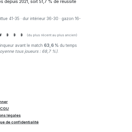
s depuis 2021, soit 51,7 % de réussite
attue 41-35 · dur intérieur 36-30 · gazon 16-
V
D
D
D
(du plus récent au plus ancien)
ainqueur avant le match
63,6 %
du temps
oyenne tous joueurs : 68,7 %)
.
nner
 CGU
ons légales
que de confidentialité