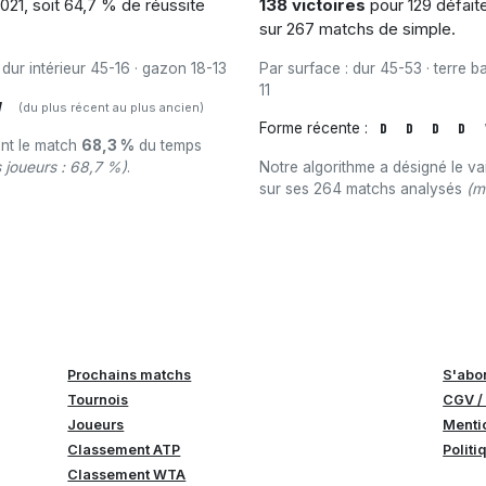
021, soit 64,7 % de réussite
138 victoires
pour 129 défaite
sur 267 matchs de simple.
 dur intérieur 45-16 · gazon 18-13
Par surface : dur 45-53 · terre b
11
V
(du plus récent au plus ancien)
Forme récente :
D
D
D
D
ant le match
68,3 %
du temps
joueurs : 68,7 %)
.
Notre algorithme a désigné le v
sur ses 264 matchs analysés
(m
Prochains matchs
S'abo
Tournois
CGV /
Joueurs
Menti
Classement ATP
Politi
Classement WTA