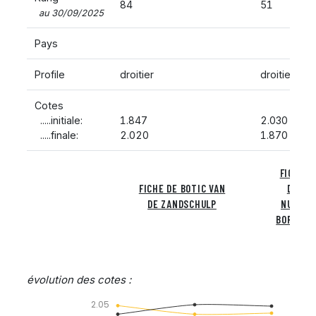
84
51
au 30/09/2025
Pays
Profile
droitier
droitier
Cotes
.....initiale:
1.847
2.030
.....finale:
2.020
1.870
FICHE
FICHE DE BOTIC VAN
DE
DE ZANDSCHULP
NUNO
BORGES
évolution des cotes :
2.05