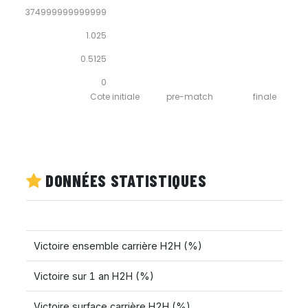
1.5374999999999999
1.025
0.5125
0
Cote initiale
pre-match
finale
DONNÉES STATISTIQUES
Victoire ensemble carrière H2H (%)
Victoire sur 1 an H2H (%)
Victoire surface carrière H2H (%)