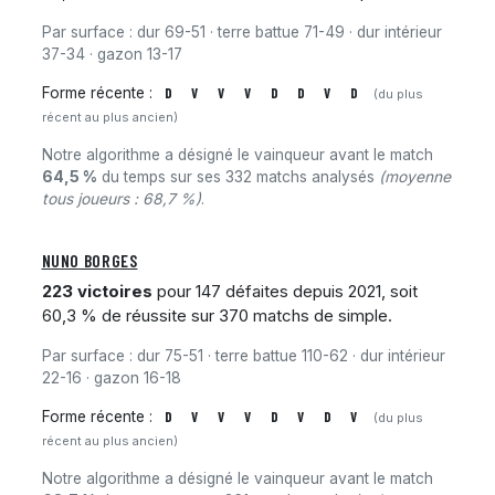
Par surface : dur 69-51 · terre battue 71-49 · dur intérieur
37-34 · gazon 13-17
Forme récente :
D
V
V
V
D
D
V
D
(du plus
récent au plus ancien)
Notre algorithme a désigné le vainqueur avant le match
64,5 %
du temps sur ses 332 matchs analysés
(moyenne
tous joueurs : 68,7 %)
.
NUNO BORGES
223 victoires
pour 147 défaites depuis 2021, soit
60,3 % de réussite sur 370 matchs de simple.
Par surface : dur 75-51 · terre battue 110-62 · dur intérieur
22-16 · gazon 16-18
Forme récente :
D
V
V
V
D
V
D
V
(du plus
récent au plus ancien)
Notre algorithme a désigné le vainqueur avant le match