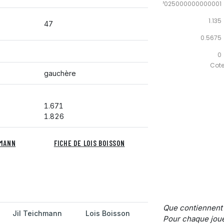
1.7025000000000001
1.135
47
0.5675
0
Cote 
gauchère
1.671
1.826
HMANN
FICHE DE LOIS BOISSON
Que contiennent
Jil Teichmann
Lois Boisson
Pour chaque joue