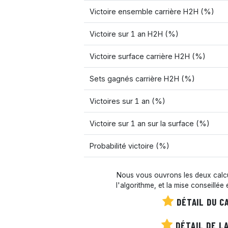
Victoire ensemble carrière H2H (%)
Victoire sur 1 an H2H (%)
Victoire surface carrière H2H (%)
Sets gagnés carrière H2H (%)
Victoires sur 1 an (%)
Victoire sur 1 an sur la surface (%)
Probabilité victoire (%)
Nous vous ouvrons les deux calcul
l'algorithme, et la mise conseillée
DÉTAIL DU C
DÉTAIL DE LA