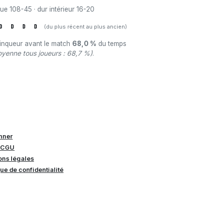
tue 108-45 · dur intérieur 16-20
D
D
D
D
(du plus récent au plus ancien)
ainqueur avant le match
68,0 %
du temps
yenne tous joueurs : 68,7 %)
.
nner
 CGU
ons légales
que de confidentialité