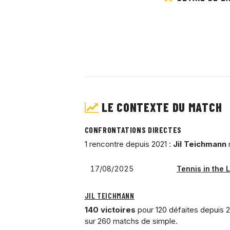
LE CONTEXTE DU MATCH
CONFRONTATIONS DIRECTES
1 rencontre depuis 2021 :
Jil Teichmann
m
17/08/2025
Tennis in the 
JIL TEICHMANN
140 victoires
pour 120 défaites depuis 2
sur 260 matchs de simple.