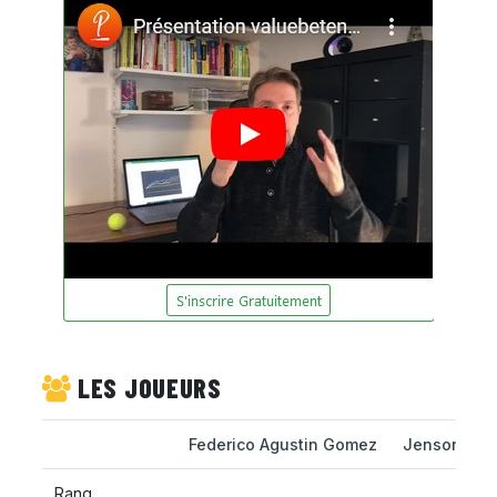
LES JOUEURS
Federico Agustin Gomez
Jenson Bro
Rang