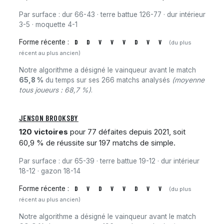
Par surface : dur 66-43 · terre battue 126-77 · dur intérieur
3-5 · moquette 4-1
Forme récente :
D
D
V
V
V
D
V
V
(du plus
récent au plus ancien)
Notre algorithme a désigné le vainqueur avant le match
65,8 %
du temps sur ses 266 matchs analysés
(moyenne
tous joueurs : 68,7 %)
.
JENSON BROOKSBY
120 victoires
pour 77 défaites depuis 2021, soit
60,9 % de réussite sur 197 matchs de simple.
Par surface : dur 65-39 · terre battue 19-12 · dur intérieur
18-12 · gazon 18-14
Forme récente :
D
V
D
V
V
D
V
V
(du plus
récent au plus ancien)
Notre algorithme a désigné le vainqueur avant le match