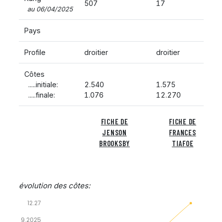
507
17
au 06/04/2025
Pays
Profile
droitier
droitier
Côtes
.....initiale:
2.540
1.575
.....finale:
1.076
12.270
FICHE DE
FICHE DE
JENSON
FRANCES
BROOKSBY
TIAFOE
évolution des côtes:
12.27
9.2025