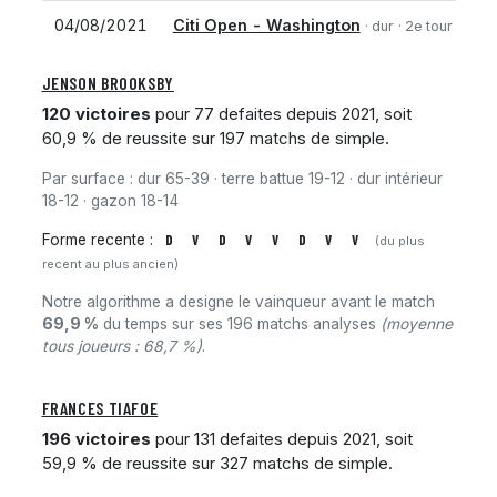
04/08/2021
Citi Open - Washington
· dur
· 2e tour
JENSON BROOKSBY
120 victoires
pour 77 defaites depuis 2021, soit
60,9 % de reussite sur 197 matchs de simple.
Par surface : dur 65-39 · terre battue 19-12 · dur intérieur
18-12 · gazon 18-14
Forme recente :
D
V
D
V
V
D
V
V
(du plus
recent au plus ancien)
Notre algorithme a designe le vainqueur avant le match
69,9 %
du temps sur ses 196 matchs analyses
(moyenne
tous joueurs : 68,7 %)
.
FRANCES TIAFOE
196 victoires
pour 131 defaites depuis 2021, soit
59,9 % de reussite sur 327 matchs de simple.