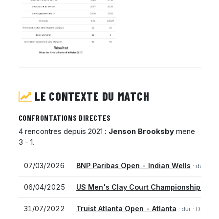
LE CONTEXTE DU MATCH
CONFRONTATIONS DIRECTES
4 rencontres depuis 2021 :
Jenson Brooksby
mene
3 - 1.
07/03/2026
BNP Paribas Open - Indian Wells
· dur
· 2e
06/04/2025
US Men's Clay Court Championship - Ho
31/07/2022
Truist Atlanta Open - Atlanta
· dur
· Demi-f