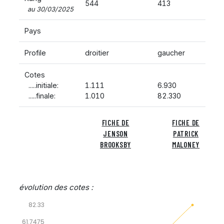
544
413
au 30/03/2025
Pays
Profile
droitier
gaucher
Cotes
.....initiale:
1.111
6.930
.....finale:
1.010
82.330
FICHE DE
FICHE DE
JENSON
PATRICK
BROOKSBY
MALONEY
évolution des cotes :
82.33
61.7475