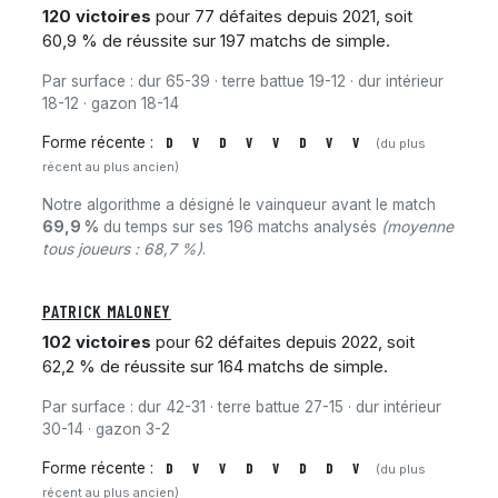
120 victoires
pour 77 défaites depuis 2021, soit
60,9 % de réussite sur 197 matchs de simple.
Par surface : dur 65-39 · terre battue 19-12 · dur intérieur
18-12 · gazon 18-14
Forme récente :
D
V
D
V
V
D
V
V
(du plus
récent au plus ancien)
Notre algorithme a désigné le vainqueur avant le match
69,9 %
du temps sur ses 196 matchs analysés
(moyenne
tous joueurs : 68,7 %)
.
PATRICK MALONEY
102 victoires
pour 62 défaites depuis 2022, soit
62,2 % de réussite sur 164 matchs de simple.
Par surface : dur 42-31 · terre battue 27-15 · dur intérieur
30-14 · gazon 3-2
Forme récente :
D
V
V
D
V
D
D
V
(du plus
récent au plus ancien)