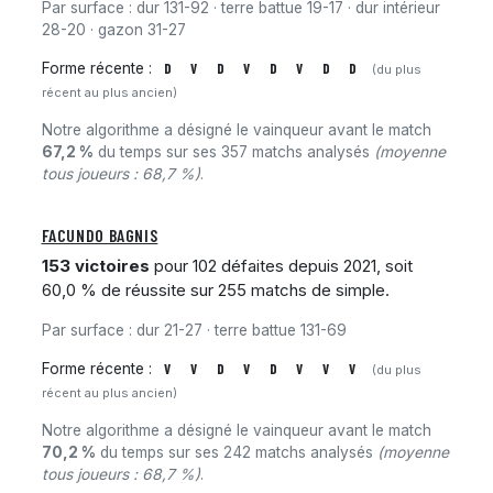
Par surface : dur 131-92 · terre battue 19-17 · dur intérieur
28-20 · gazon 31-27
Forme récente :
D
V
D
V
D
V
D
D
(du plus
récent au plus ancien)
Notre algorithme a désigné le vainqueur avant le match
67,2 %
du temps sur ses 357 matchs analysés
(moyenne
tous joueurs : 68,7 %)
.
FACUNDO BAGNIS
153 victoires
pour 102 défaites depuis 2021, soit
60,0 % de réussite sur 255 matchs de simple.
Par surface : dur 21-27 · terre battue 131-69
Forme récente :
V
V
D
V
D
V
V
V
(du plus
récent au plus ancien)
Notre algorithme a désigné le vainqueur avant le match
70,2 %
du temps sur ses 242 matchs analysés
(moyenne
tous joueurs : 68,7 %)
.