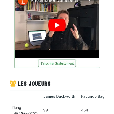
LES JOUEURS
James Duckworth
Facundo Bagnis
Rang
99
454
au 18/08/2025