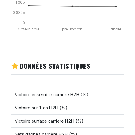
1.665
0.8325
0
Cote initiale
pre-match
finale
DONNÉES STATISTIQUES
Victoire ensemble carrière H2H (%)
Victoire sur 1 an H2H (%)
Victoire surface carrière H2H (%)
Sets gagnés carrière H2H (%)