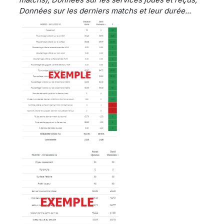
Données sur les derniers matchs et leur durée...