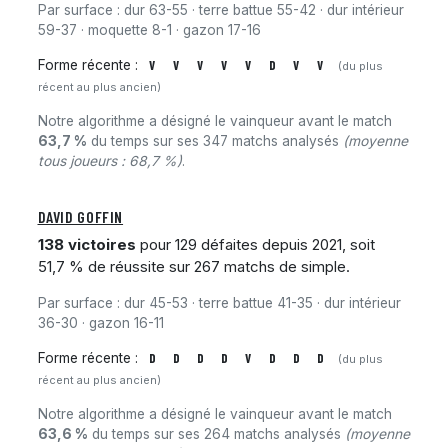
Par surface : dur 63-55 · terre battue 55-42 · dur intérieur
59-37 · moquette 8-1 · gazon 17-16
Forme récente :
V
V
V
V
V
D
V
V
(du plus
récent au plus ancien)
Notre algorithme a désigné le vainqueur avant le match
63,7 %
du temps sur ses 347 matchs analysés
(moyenne
tous joueurs : 68,7 %)
.
DAVID GOFFIN
138 victoires
pour 129 défaites depuis 2021, soit
51,7 % de réussite sur 267 matchs de simple.
Par surface : dur 45-53 · terre battue 41-35 · dur intérieur
36-30 · gazon 16-11
Forme récente :
D
D
D
D
V
D
D
D
(du plus
récent au plus ancien)
Notre algorithme a désigné le vainqueur avant le match
63,6 %
du temps sur ses 264 matchs analysés
(moyenne