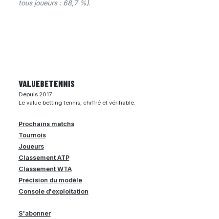
tous joueurs : 68,7 %)
.
VALUEBE
TENNIS
Depuis 2017.
Le value betting tennis, chiffré et vérifiable.
Prochains matchs
Tournois
Joueurs
Classement ATP
Classement WTA
Précision du modèle
Console d'exploitation
S'abonner