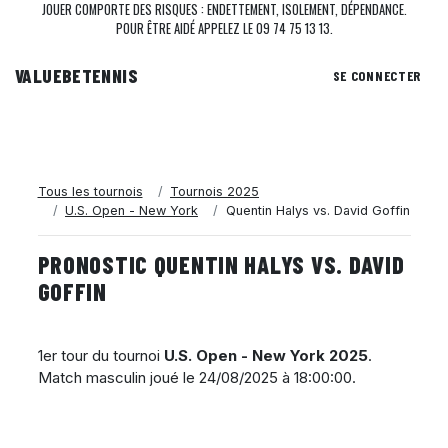
JOUER COMPORTE DES RISQUES : ENDETTEMENT, ISOLEMENT, DÉPENDANCE.
POUR ÊTRE AIDÉ APPELEZ LE 09 74 75 13 13.
VALUEBE
TENNIS
SE CONNECTER
Tous les tournois
Tournois 2025
U.S. Open - New York
Quentin Halys vs. David Goffin
PRONOSTIC QUENTIN HALYS VS. DAVID
GOFFIN
1er tour du tournoi
U.S. Open - New York 2025
.
Match masculin joué le
24/08/2025 à 18:00:00
.