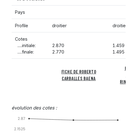
Pays
Profile
droitier
droitier
Cotes
.....initiale:
2.870
1.459
.....finale:
2.770
1.495
FICHE
FICHE DE ROBERTO
ARTH
CARBALLES BAENA
RINDERK
évolution des cotes :
2.87
2.1525