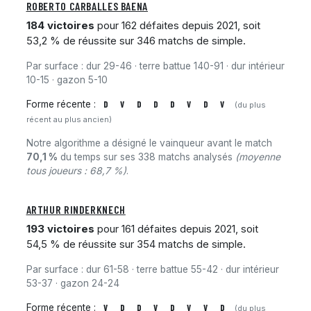
ROBERTO CARBALLES BAENA
184 victoires
pour 162 défaites depuis 2021, soit
53,2 % de réussite sur 346 matchs de simple.
Par surface : dur 29-46 · terre battue 140-91 · dur intérieur
10-15 · gazon 5-10
Forme récente :
D
V
D
D
D
V
D
V
(du plus
récent au plus ancien)
Notre algorithme a désigné le vainqueur avant le match
70,1 %
du temps sur ses 338 matchs analysés
(moyenne
tous joueurs : 68,7 %)
.
ARTHUR RINDERKNECH
193 victoires
pour 161 défaites depuis 2021, soit
54,5 % de réussite sur 354 matchs de simple.
Par surface : dur 61-58 · terre battue 55-42 · dur intérieur
53-37 · gazon 24-24
Forme récente :
V
D
D
V
D
V
V
D
(du plus