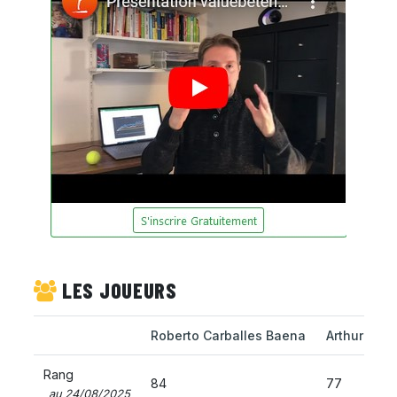
LES JOUEURS
Roberto Carballes Baena
Arthur Rin
Rang
84
77
au 24/08/2025