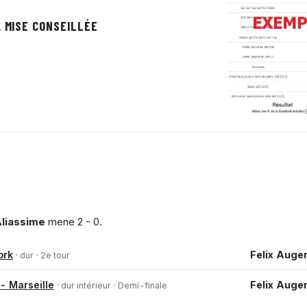
 MISE CONSEILLÉE
Aliassime
mene 2 - 0.
ork
Felix Auge
· dur
· 2e tour
- Marseille
Felix Auge
· dur intérieur
· Demi-finale