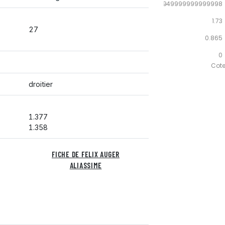
2.5949999999999998
1.73
27
0.865
0
Cote 
droitier
1.377
1.358
FICHE DE FELIX AUGER
ALIASSIME