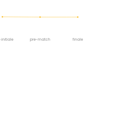
initiale
pre-match
finale