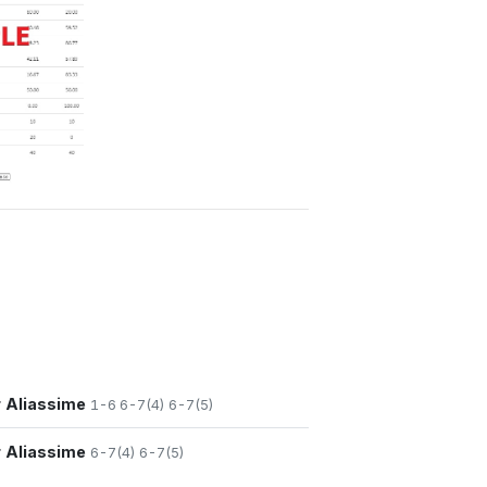
r Aliassime
1-6 6-7(4) 6-7(5)
r Aliassime
6-7(4) 6-7(5)