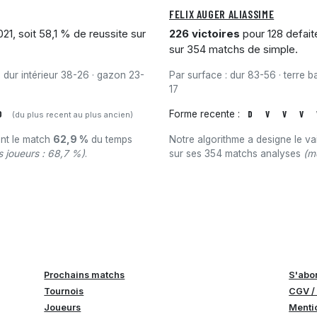
FELIX AUGER ALIASSIME
21, soit 58,1 % de reussite sur
226 victoires
pour 128 defait
sur 354 matchs de simple.
· dur intérieur 38-26 · gazon 23-
Par surface : dur 83-56 · terre b
17
D
Forme recente :
D
V
V
V
(du plus recent au plus ancien)
ant le match
62,9 %
du temps
Notre algorithme a designe le v
 joueurs : 68,7 %)
.
sur ses 354 matchs analyses
(m
Prochains matchs
S'abo
Tournois
CGV /
Joueurs
Menti