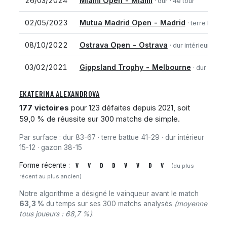
26/03/2024
Miami Open - Miami
· dur
· 4e tour
02/05/2023
Mutua Madrid Open - Madrid
· terre battue
08/10/2022
Ostrava Open - Ostrava
· dur intérieur
· Dem
03/02/2021
Gippsland Trophy - Melbourne
· dur
· 3e t
EKATERINA ALEXANDROVA
177 victoires
pour 123 défaites depuis 2021, soit
59,0 % de réussite sur 300 matchs de simple.
Par surface : dur 83-67 · terre battue 41-29 · dur intérieur
15-12 · gazon 38-15
Forme récente :
V
V
D
D
V
V
D
V
(du plus
récent au plus ancien)
Notre algorithme a désigné le vainqueur avant le match
63,3 %
du temps sur ses 300 matchs analysés
(moyenne
tous joueurs : 68,7 %)
.