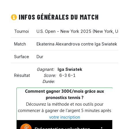
INFOS GÉNÉRALES DU MATCH
Tournoi
U.S. Open - New York 2025
(
New York
,
United
Match
Ekaterina Alexandrova contre Iga Swiatek
Surface
Dur
Gagnant:
Iga Swiatek
Résultat
Score:
6-3 6-1
Durée: