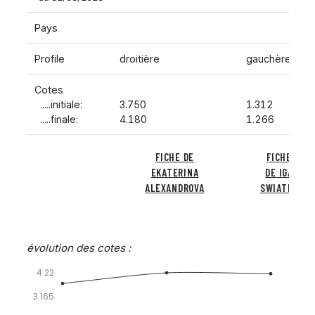
Pays
Profile
droitière
gauchère
Cotes
.....initiale:
3.750
1.312
.....finale:
4.180
1.266
FICHE DE
FICHE
EKATERINA
DE IGA
ALEXANDROVA
SWIATEK
évolution des cotes :
4.22
3.165