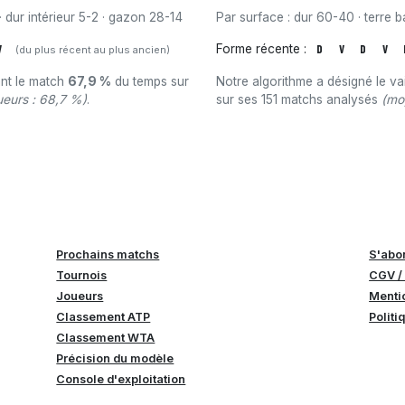
· dur intérieur 5-2 · gazon 28-14
Par surface : dur 60-40 · terre ba
V
Forme récente :
D
V
D
V
(du plus récent au plus ancien)
ant le match
67,9 %
du temps sur
Notre algorithme a désigné le v
eurs : 68,7 %)
.
sur ses 151 matchs analysés
(mo
Prochains matchs
S'abo
Tournois
CGV /
Joueurs
Menti
Classement ATP
Politi
Classement WTA
Précision du modèle
Console d'exploitation