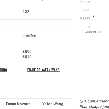
2.9925
1.995
202
0.9975
0
Cote initiale
droitière
3.990
3.910
VARRO
FICHE DE YAFAN WANG
Que contiennent
Emma Navarro
Yafan Wang
Pour chaque joue