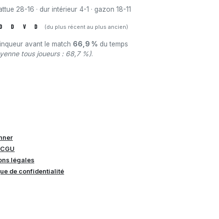
ttue 28-16 · dur intérieur 4-1 · gazon 18-11
D
D
V
D
(du plus récent au plus ancien)
ainqueur avant le match
66,9 %
du temps
yenne tous joueurs : 68,7 %)
.
nner
 CGU
ons légales
que de confidentialité