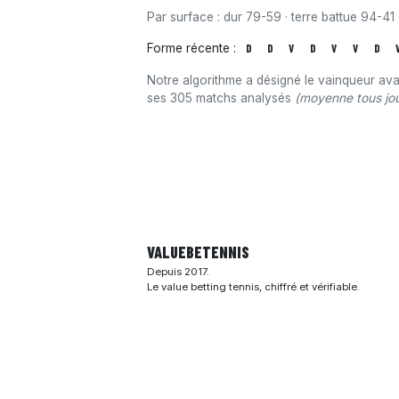
Par surface : dur 79-59 · terre battue 94-41 
Forme récente :
D
D
V
D
V
V
D
Notre algorithme a désigné le vainqueur av
ses 305 matchs analysés
(moyenne tous jou
VALUEBE
TENNIS
Depuis 2017.
Le value betting tennis, chiffré et vérifiable.