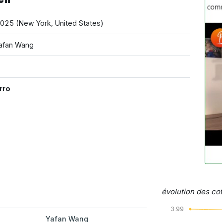
2025
(
New York
,
United States
)
afan Wang
rro
évolution des cot
3.99
Yafan Wang