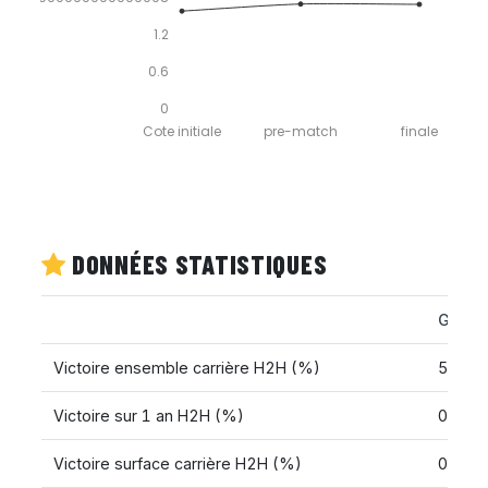
1.2
0.6
0
Cote initiale
pre-match
finale
DONNÉES STATISTIQUES
Guioma
Victoire ensemble carrière H2H (%)
50.00
Victoire sur 1 an H2H (%)
0.00%
Victoire surface carrière H2H (%)
0.00%