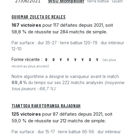
27/06/2021
W60 Montpellier
· terre battue
· Qualif. 1
GUIOMAR ZULETA DE REALES
167 victoires
pour 117 défaites depuis 2021, soit
58,8 % de réussite sur 284 matchs de simple.
Par surface : dur 35-27 · terre battue 120-79 · dur intérieur
12-10
Forme récente :
D
D
V
V
V
V
D
V
(du plus
récent au plus ancien)
Notre algorithme a désigné le vainqueur avant le match
69,4 %
du temps sur ses 222 matchs analysés
(moyenne
tous joueurs : 68,7 %)
.
TIANTSOA RAKOTOMANGA RAJAONAH
125 victoires
pour 87 défaites depuis 2021, soit
59,0 % de réussite sur 212 matchs de simple.
Par surface : dur 15-17 · terre battue 95-56 · dur intérieur