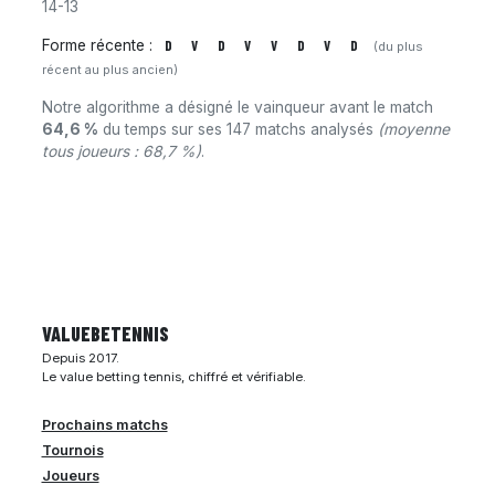
14-13
Forme récente :
D
V
D
V
V
D
V
D
(du plus
récent au plus ancien)
Notre algorithme a désigné le vainqueur avant le match
64,6 %
du temps sur ses 147 matchs analysés
(moyenne
tous joueurs : 68,7 %)
.
VALUEBE
TENNIS
Depuis 2017.
Le value betting tennis, chiffré et vérifiable.
Prochains matchs
Tournois
Joueurs