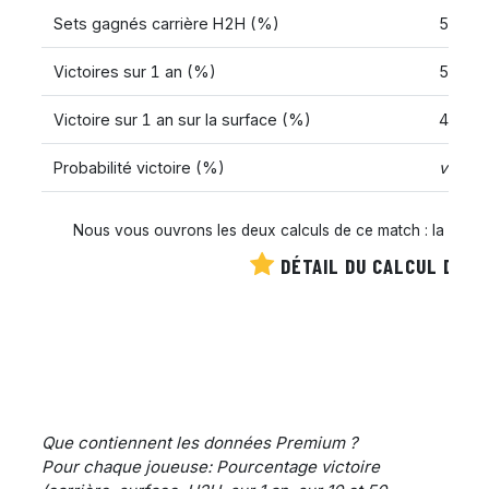
Sets gagnés carrière H2H (%)
50.00
Victoires sur 1 an (%)
58.46
Victoire sur 1 an sur la surface (%)
46.15
Probabilité victoire (%)
voir le
Nous vous ouvrons les deux calculs de ce match : la cote es
DÉTAIL DU CALCUL DE C
Que contiennent les données Premium ?
Pour chaque joueuse: Pourcentage victoire