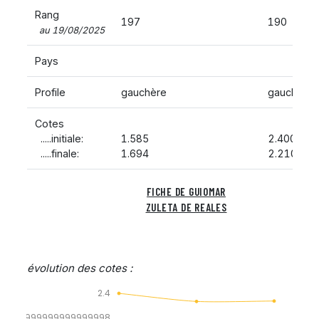
Rang
197
190
au 19/08/2025
Pays
Profile
gauchère
gauchère
Cotes
.....initiale:
1.585
2.400
.....finale:
1.694
2.210
FICHE DE GUIOMAR
FI
ZULETA DE REALES
RAKO
évolution des cotes :
2.4
1.7999999999999998