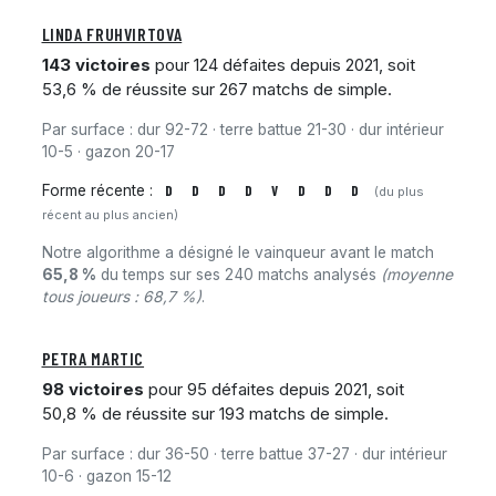
LINDA FRUHVIRTOVA
143 victoires
pour 124 défaites depuis 2021, soit
53,6 % de réussite sur 267 matchs de simple.
Par surface : dur 92-72 · terre battue 21-30 · dur intérieur
10-5 · gazon 20-17
Forme récente :
D
D
D
D
V
D
D
D
(du plus
récent au plus ancien)
Notre algorithme a désigné le vainqueur avant le match
65,8 %
du temps sur ses 240 matchs analysés
(moyenne
tous joueurs : 68,7 %)
.
PETRA MARTIC
98 victoires
pour 95 défaites depuis 2021, soit
50,8 % de réussite sur 193 matchs de simple.
Par surface : dur 36-50 · terre battue 37-27 · dur intérieur
10-6 · gazon 15-12