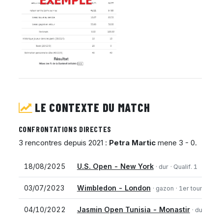
LE CONTEXTE DU MATCH
CONFRONTATIONS DIRECTES
3 rencontres depuis 2021 :
Petra Martic
mene 3 - 0.
18/08/2025
U.S. Open - New York
· dur
· Qualif. 1
03/07/2023
Wimbledon - London
· gazon
· 1er tour
04/10/2022
Jasmin Open Tunisia - Monastir
· dur
· 1er