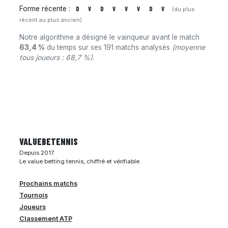
Forme récente :
D
V
D
V
V
V
D
V
(du plus
récent au plus ancien)
Notre algorithme a désigné le vainqueur avant le match
63,4 %
du temps sur ses 191 matchs analysés
(moyenne
tous joueurs : 68,7 %)
.
VALUEBE
TENNIS
Depuis 2017.
Le value betting tennis, chiffré et vérifiable.
Prochains matchs
Tournois
Joueurs
Classement ATP