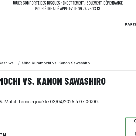
JOUER COMPORTE DES RISQUES : ENDETTEMENT, ISOLEMENT, DÉPENDANCE.
POUR ÊTRE AIDÉ APPELEZ LE 09 74 75 13 13.
PARI
Kashiwa
Miho Kuramochi vs. Kanon Sawashiro
MOCHI VS. KANON SAWASHIRO
5
. Match féminin joué le
03/04/2025 à 07:00:00
.
CH