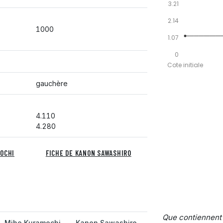
3.21
2.14
1000
1.07
0
Cote initiale
gauchère
4.110
4.280
MOCHI
FICHE DE KANON SAWASHIRO
Que contiennent
Miho Kuramochi
Kanon Sawashiro