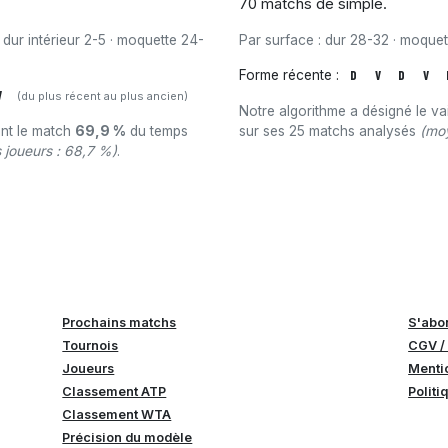
70 matchs de simple.
· dur intérieur 2-5 · moquette 24-
Par surface : dur 28-32 · moquet
Forme récente :
D
V
D
V
V
(du plus récent au plus ancien)
Notre algorithme a désigné le v
ant le match
69,9 %
du temps
sur ses 25 matchs analysés
(moy
joueurs : 68,7 %)
.
Prochains matchs
S'abo
Tournois
CGV /
Joueurs
Menti
Classement ATP
Politi
Classement WTA
Précision du modèle