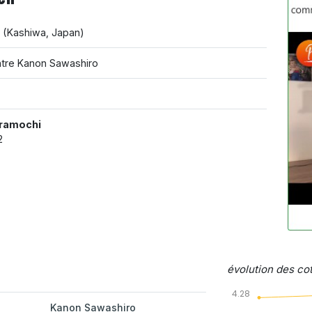
(
Kashiwa
,
Japan
)
tre Kanon Sawashiro
ramochi
2
évolution des cot
4.28
Kanon Sawashiro