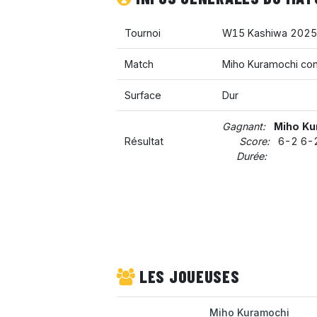
Tournoi
W15 Kashiwa 2025
Match
Miho Kuramochi con
Surface
Dur
Gagnant:
Miho Ku
Résultat
Score:
6-2 6-
Durée:
LES JOUEUSES
Miho Kuramochi