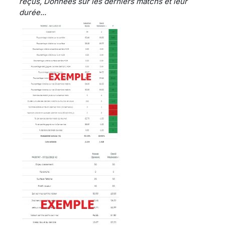
reçus, Données sur les derniers matchs et leur
durée...