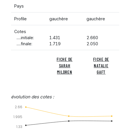
Pays
Profile
gauchère
gauchère
Cotes
.....initiale:
1.431
2.660
.....finale:
1.719
2.050
FICHE DE
FICHE DE
SARAH
NATALIE
MILDREN
GAFT
évolution des cotes :
2.66
1.995
1.33