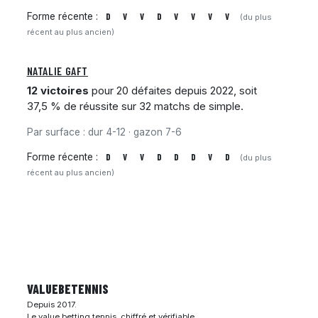
Forme récente :
D
V
V
D
V
V
V
V
(du plus
récent au plus ancien)
NATALIE GAFT
12 victoires
pour 20 défaites depuis 2022, soit
37,5 % de réussite sur 32 matchs de simple.
Par surface : dur 4-12 · gazon 7-6
Forme récente :
D
V
V
D
D
D
V
D
(du plus
récent au plus ancien)
VALUEBE
TENNIS
Depuis 2017.
Le value betting tennis, chiffré et vérifiable.