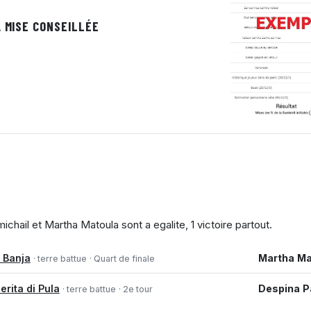
 MISE CONSEILLÉE
hail et Martha Matoula sont a egalite, 1 victoire partout.
 Banja
Martha Ma
· terre battue
· Quart de finale
rita di Pula
Despina P
· terre battue
· 2e tour