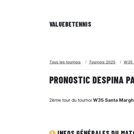
VALUEBE
TENNIS
Tous les tournois
Tournois 2025
W35 S
PRONOSTIC DESPINA P
2ème tour du tournoi
W35 Santa Marghe
INFOS GÉNÉRALES DU MAT