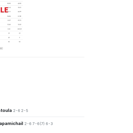
toula
2-6 2-5
apamichail
2-6 7-6(7) 6-3