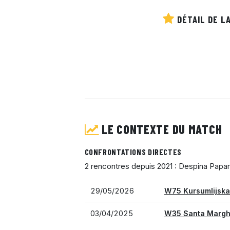
DÉTAIL DE LA
LE CONTEXTE DU MATCH
CONFRONTATIONS DIRECTES
2 rencontres depuis 2021 : Despina Papamic
29/05/2026
W75 Kursumlijska
03/04/2025
W35 Santa Marghe