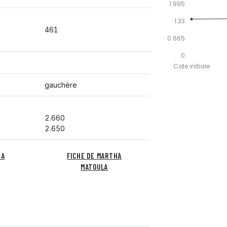
1.995
1.33
461
0.665
0
Cote initiale
gauchère
2.660
2.650
NA
FICHE DE MARTHA
MATOULA