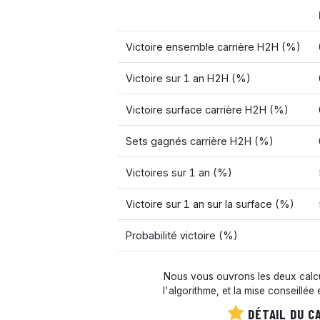
Victoire ensemble carrière H2H (%)
Victoire sur 1 an H2H (%)
Victoire surface carrière H2H (%)
Sets gagnés carrière H2H (%)
Victoires sur 1 an (%)
Victoire sur 1 an sur la surface (%)
Probabilité victoire (%)
Nous vous ouvrons les deux calcul
l'algorithme, et la mise conseillée
DÉTAIL DU C