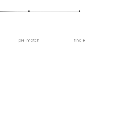
pre-match
finale