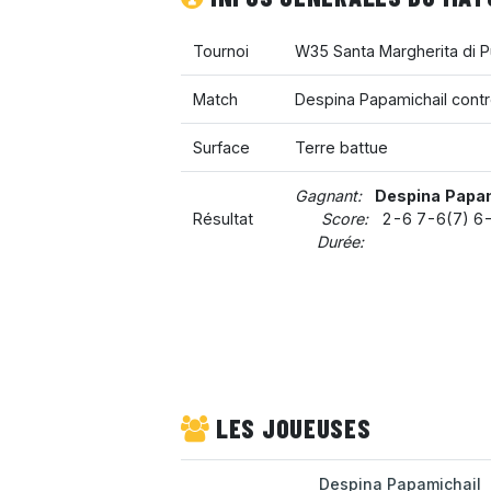
Tournoi
W35 Santa Margherita di 
Match
Despina Papamichail cont
Surface
Terre battue
Gagnant:
Despina Papam
Résultat
Score:
2-6 7-6(7) 6
Durée:
LES JOUEUSES
Despina Papamichail