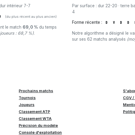
dur intérieur 7-7
Par surface : dur 22-20 · terre ba
4
D
(du plus récent au plus ancien)
Forme récente :
D
V
D
D
ant le match
69,0 %
du temps
joueurs : 68,7 %)
.
Notre algorithme a désigné le v
sur ses 62 matchs analysés
(mo
Prochains matchs
S'abo
Tournois
CGV /
Joueurs
Menti
Classement ATP
Politi
Classement WTA
Précision du modèle
Console d'exploitation