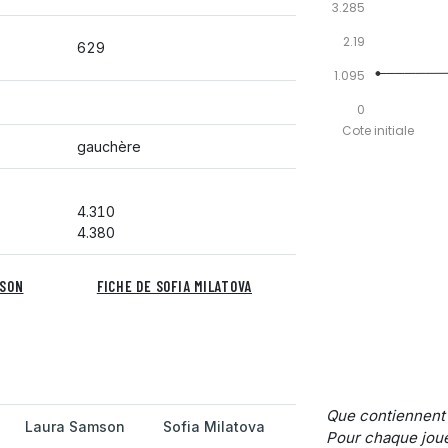
3.285
2.19
629
1.095
0
Cote initiale
gauchère
4.310
4.380
MSON
FICHE DE SOFIA MILATOVA
Que contiennent
Laura Samson
Sofia Milatova
Pour chaque joue