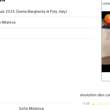
Pula 2025
(
Santa Margherita di Pula
,
Italy
)
 Milatova
évolution des cot
4.38
Sofia Milatova