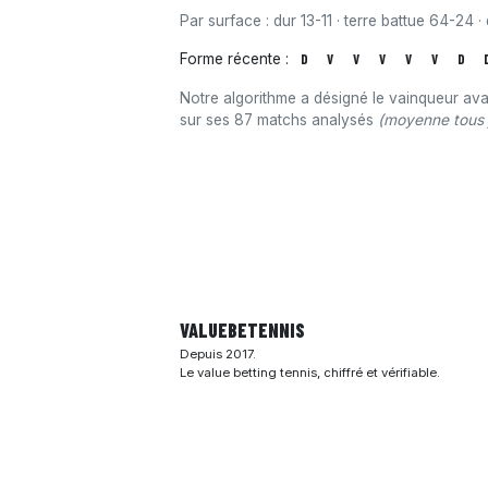
Par surface : dur 13-11 · terre battue 64-24 · 
Forme récente :
D
V
V
V
V
V
D
Notre algorithme a désigné le vainqueur av
sur ses 87 matchs analysés
(moyenne tous 
VALUEBE
TENNIS
Depuis 2017.
Le value betting tennis, chiffré et vérifiable.