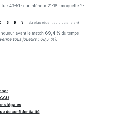
ttue 43-51 · dur intérieur 21-18 · moquette 2-
D
D
D
V
(du plus récent au plus ancien)
ainqueur avant le match
69,4 %
du temps
yenne tous joueurs : 68,7 %)
.
nner
 CGU
ons légales
que de confidentialité