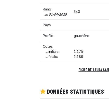
Rang
340
au 01/04/2025
Pays
Profile
gauchère
Cotes
.....initiale:
1.175
.....finale:
1.189
FICHE DE LAURA SA
DONNÉES STATISTIQUES