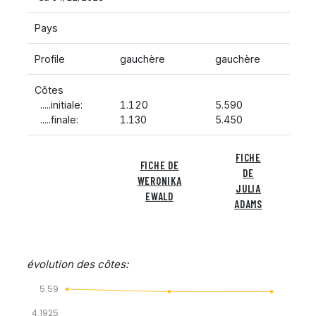
Pays
Profile
gauchère
gauchère
Côtes
.....initiale:
1.120
5.590
.....finale:
1.130
5.450
FICHE
FICHE DE
DE
WERONIKA
JULIA
EWALD
ADAMS
évolution des côtes:
5.59
4.1925