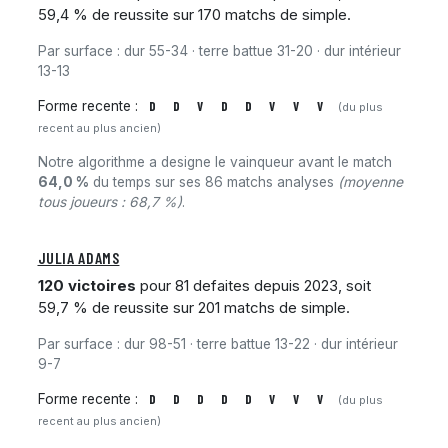
59,4 % de reussite sur 170 matchs de simple.
Par surface : dur 55-34 · terre battue 31-20 · dur intérieur
13-13
Forme recente :
D
D
V
D
D
V
V
V
(du plus
recent au plus ancien)
Notre algorithme a designe le vainqueur avant le match
64,0 %
du temps sur ses 86 matchs analyses
(moyenne
tous joueurs : 68,7 %)
.
JULIA ADAMS
120 victoires
pour 81 defaites depuis 2023, soit
59,7 % de reussite sur 201 matchs de simple.
Par surface : dur 98-51 · terre battue 13-22 · dur intérieur
9-7
Forme recente :
D
D
D
D
D
V
V
V
(du plus
recent au plus ancien)