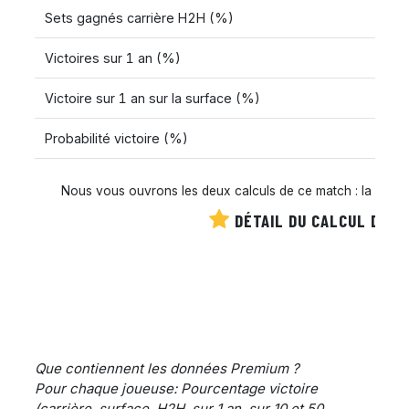
Sets gagnés carrière H2H (%)
Victoires sur 1 an (%)
Victoire sur 1 an sur la surface (%)
Probabilité victoire (%)
Nous vous ouvrons les deux calculs de ce match : la cote es
DÉTAIL DU CALCUL DE C
Que contiennent les données Premium ?
Pour chaque joueuse: Pourcentage victoire
(carrière, surface, H2H, sur 1 an, sur 10 et 50