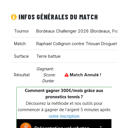
INFOS GÉNÉRALES DU MATCH
Tournoi
Bordeaux Challenger 2026
(
Bordeaux
,
France
)
Match
Raphael Collignon contre Titouan Droguet
Surface
Terre battue
Gagnant:
Résultat
Score:
Match Annulé !
Durée: