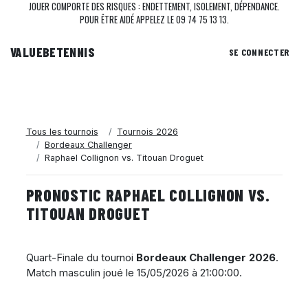
JOUER COMPORTE DES RISQUES : ENDETTEMENT, ISOLEMENT, DÉPENDANCE.
POUR ÊTRE AIDÉ APPELEZ LE 09 74 75 13 13.
VALUEBE
TENNIS
SE CONNECTER
Tous les tournois
Tournois 2026
Bordeaux Challenger
Raphael Collignon vs. Titouan Droguet
PRONOSTIC RAPHAEL COLLIGNON VS.
TITOUAN DROGUET
Quart-Finale du tournoi
Bordeaux Challenger 2026
.
Match masculin joué le
15/05/2026 à 21:00:00
.