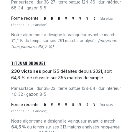
Par surface : dur 38-27 · terre battue 124-46 · dur intérieur
68-34 · gazon 5-5
Forme récente :
D
D
D
V
V
V
V
D
(du plus
récent au plus ancien)
Notre algorithme a désigné le vainqueur avant le match
71,1 %
du temps sur ses 291 matchs analysés
(moyenne
tous joueurs : 68,7 %)
.
TITOUAN DROGUET
230 victoires
pour 125 défaites depuis 2021, soit
64,8 % de réussite sur 355 matchs de simple.
Par surface : dur 38-23 · terre battue 138-64 · dur intérieur
46-32 · gazon 8-5
Forme récente :
D
V
V
V
D
V
D
V
(du plus
récent au plus ancien)
Notre algorithme a désigné le vainqueur avant le match
64,5 %
du temps sur ses 313 matchs analysés
(moyenne