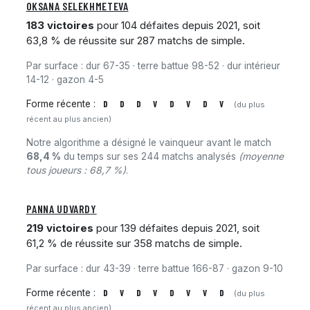
OKSANA SELEKHMETEVA
183 victoires
pour 104 défaites depuis 2021, soit
63,8 % de réussite sur 287 matchs de simple.
Par surface : dur 67-35 · terre battue 98-52 · dur intérieur
14-12 · gazon 4-5
Forme récente :
D
D
D
V
D
V
D
V
(du plus
récent au plus ancien)
Notre algorithme a désigné le vainqueur avant le match
68,4 %
du temps sur ses 244 matchs analysés
(moyenne
tous joueurs : 68,7 %)
.
PANNA UDVARDY
219 victoires
pour 139 défaites depuis 2021, soit
61,2 % de réussite sur 358 matchs de simple.
Par surface : dur 43-39 · terre battue 166-87 · gazon 9-10
Forme récente :
D
V
D
V
D
V
V
D
(du plus
récent au plus ancien)