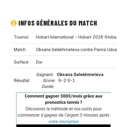
INFOS GÉNÉRALES DU MATCH
Tournoi
Hobart International - Hobart 2026
(
Hobart
,
Aus
Match
Oksana Selekhmeteva contre Panna Udvardy
Surface
Dur
Gagnant:
Oksana Selekhmeteva
Résultat
Score:
6-2 6-1
Durée: