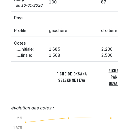
100
87
au 10/01/2026
Pays
Profile
gauchère
droitière
Cotes
.....initiale:
1.685
2.230
.....finale:
1.568
2.500
FICHE DE
FICHE DE OKSANA
PANNA
SELEKHMETEVA
UDVARDY
évolution des cotes :
2.5
1.875