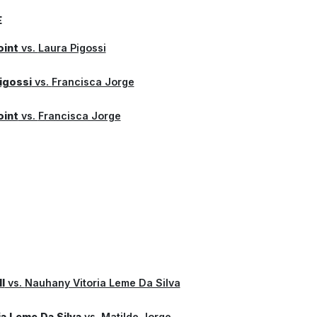
E
oint
vs.
Laura Pigossi
igossi
vs.
Francisca Jorge
oint
vs.
Francisca Jorge
l
vs.
Nauhany Vitoria Leme Da Silva
a Leme Da Silva
vs.
Matilde Jorge