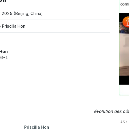
g 2025
(
Beijing
,
China
)
 Priscilla Hon
 Hon
 6-1
évolution des cô
2.07
Priscilla Hon