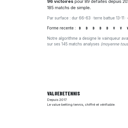
96 victoires
pour 89 defaites depuis 202
185 matchs de simple.
Par surface : dur 66-63 · terre battue 13-11 ·
Forme recente :
D
D
D
D
D
V
V
Notre algorithme a designe le vainqueur av
sur ses 145 matchs analyses
(moyenne tous 
VALUEBE
TENNIS
Depuis 2017.
Le value betting tennis, chiffré et vérifiable.