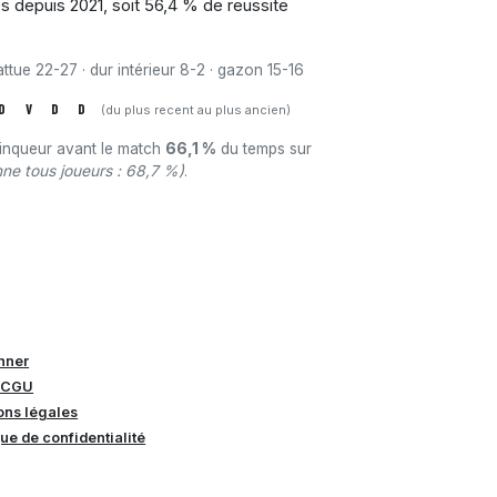
s depuis 2021, soit 56,4 % de reussite
attue 22-27 · dur intérieur 8-2 · gazon 15-16
D
V
D
D
(du plus recent au plus ancien)
ainqueur avant le match
66,1 %
du temps sur
ne tous joueurs : 68,7 %)
.
nner
 CGU
ons légales
que de confidentialité