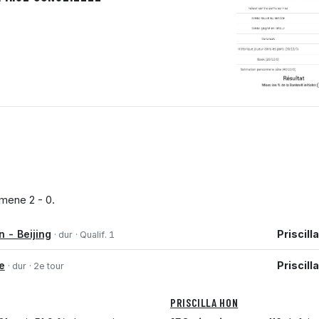
mene 2 - 0.
 - Beijing
Priscill
· dur
· Qualif. 1
e
Priscill
· dur
· 2e tour
PRISCILLA HON