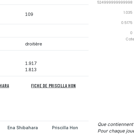
1.5524999999999998
1.035
109
0.5175
0
Cote 
droitière
1.917
1.813
AHARA
FICHE DE PRISCILLA HON
Que contiennent
Ena Shibahara
Priscilla Hon
Pour chaque joue