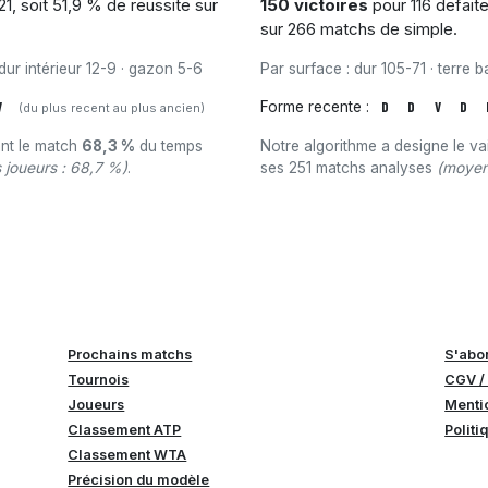
1, soit 51,9 % de reussite sur
150 victoires
pour 116 defaite
sur 266 matchs de simple.
 dur intérieur 12-9 · gazon 5-6
Par surface : dur 105-71 · terre b
V
Forme recente :
D
D
V
D
(du plus recent au plus ancien)
ant le match
68,3 %
du temps
Notre algorithme a designe le v
joueurs : 68,7 %)
.
ses 251 matchs analyses
(moyen
Prochains matchs
S'abo
Tournois
CGV /
Joueurs
Menti
Classement ATP
Politi
Classement WTA
Précision du modèle