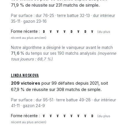
71,9 % de réussite sur 231 matchs de simple.
Par surface : dur 76-25 · terre battue 32-13 · dur intérieur
35-11 · gazon 23-16
Forme récente :
D
V
V
V
D
V
D
V
(du plus
récent au plus ancien)
Notre algorithme a désigné le vainqueur avant le match
71,6 %
du temps sur ses 190 matchs analysés
(moyenne
tous joueurs : 68,7 %)
.
LINDA NOSKOVA
209 victoires
pour 99 défaites depuis 2021, soit
67,9 % de réussite sur 308 matchs de simple.
Par surface : dur 95-51 · terre battue 49-28 · dur intérieur
41-11 · gazon 24-9
Forme récente :
V
V
V
V
V
V
V
D
(du plus
récent au plus ancien)