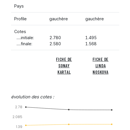
Pays
Profile
gauchère
gauchère
Cotes
.....initiale:
2.780
1.495
.....finale:
2.580
1.568
FICHE DE
FICHE DE
SONAY
LINDA
KARTAL
NOSKOVA
évolution des cotes :
2.78
2.085
1.39