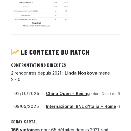
LE CONTEXTE DU MATCH
CONFRONTATIONS DIRECTES
2 rencontres depuis 2021 :
Linda Noskova
mene
2 - 0.
02/10/2025
China Open - Beijing
· dur
· Quart de finale
09/05/2025
Internazionali BNL d'Italia - Rome
· terre 
SONAY KARTAL
166 victoires
pour 65 défaites depuis 2021, soit