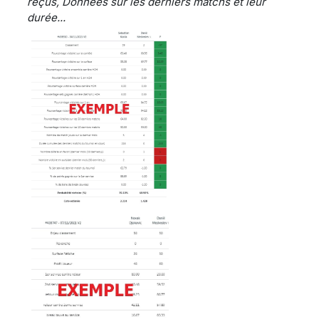
reçus, Données sur les derniers matchs et leur
durée...