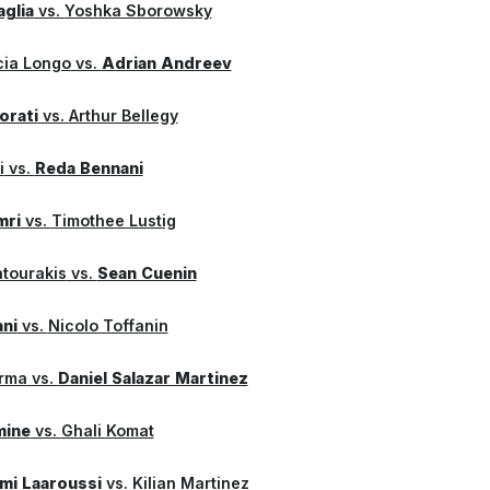
aglia
vs.
Yoshka Sborowsky
cia Longo
vs.
Adrian Andreev
orati
vs.
Arthur Bellegy
i
vs.
Reda Bennani
mri
vs.
Timothee Lustig
ntourakis
vs.
Sean Cuenin
ni
vs.
Nicolo Toffanin
arma
vs.
Daniel Salazar Martinez
mine
vs.
Ghali Komat
mi Laaroussi
vs.
Kilian Martinez