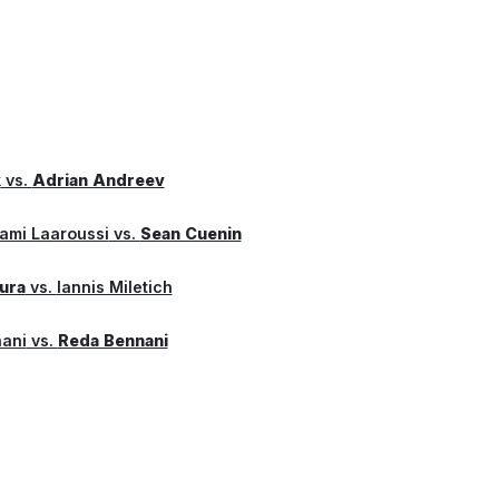
k
vs.
Adrian Andreev
ami Laaroussi
vs.
Sean Cuenin
ura
vs.
Iannis Miletich
ani
vs.
Reda Bennani