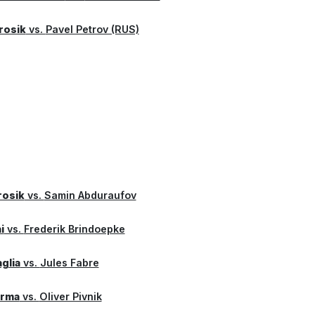
rosik
vs.
Pavel Petrov (RUS)
rosik
vs.
Samin Abduraufov
i
vs.
Frederik Brindoepke
glia
vs.
Jules Fabre
arma
vs.
Oliver Pivnik