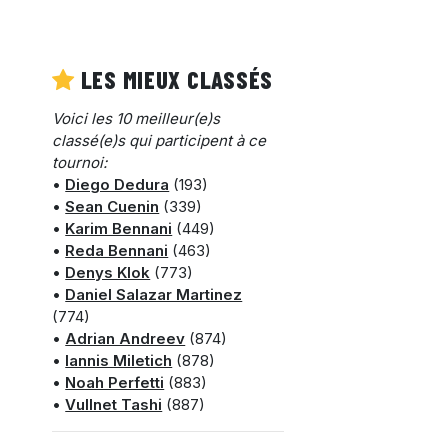
LES MIEUX CLASSÉS
Voici les 10 meilleur(e)s
classé(e)s qui participent à ce
tournoi:
•
Diego Dedura
(193)
•
Sean Cuenin
(339)
•
Karim Bennani
(449)
•
Reda Bennani
(463)
•
Denys Klok
(773)
•
Daniel Salazar Martinez
(774)
•
Adrian Andreev
(874)
•
Iannis Miletich
(878)
•
Noah Perfetti
(883)
•
Vullnet Tashi
(887)