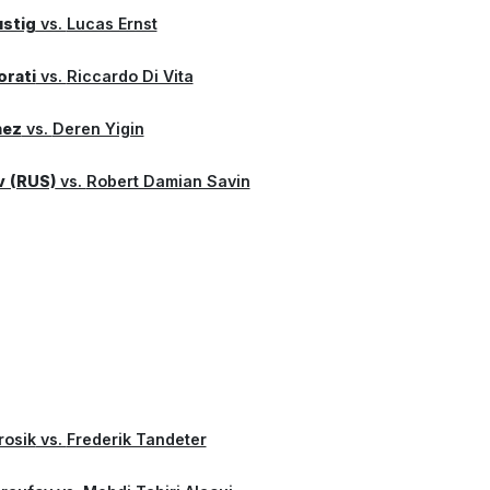
stig
vs.
Lucas Ernst
orati
vs.
Riccardo Di Vita
nez
vs.
Deren Yigin
v (RUS)
vs.
Robert Damian Savin
rosik
vs.
Frederik Tandeter