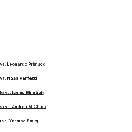
vs.
Leonardo Primucci
vs.
Noah Perfetti
le
vs.
Iannis Miletich
ra
vs.
Andrea M'Chich
m
vs.
Yassine Smiej