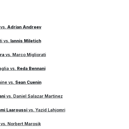
vs.
Adrian Andreev
ti
vs.
Iannis Miletich
ra
vs.
Marco Migliorati
aglia
vs.
Reda Bennani
mine
vs.
Sean Cuenin
ani
vs.
Daniel Salazar Martinez
mi Laaroussi
vs.
Yazid Lahjomri
vs.
Norbert Marosik