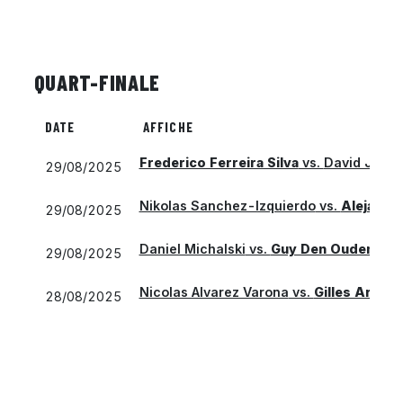
QUART-FINALE
DATE
AFFICHE
Frederico Ferreira Silva
vs.
David Jorda
29/08/2025
Nikolas Sanchez-Izquierdo
vs.
Alejandr
29/08/2025
Daniel Michalski
vs.
Guy Den Ouden
29/08/2025
Nicolas Alvarez Varona
vs.
Gilles Arnaud
28/08/2025