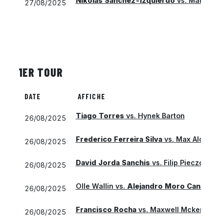
Nikolas Sanchez-Izquierdo
vs.
Matej D
27/08/2025
1ER TOUR
DATE
AFFICHE
Tiago Torres
vs.
Hynek Barton
26/08/2025
Frederico Ferreira Silva
vs.
Max Alcala G
26/08/2025
David Jorda Sanchis
vs.
Filip Pieczonka
26/08/2025
Olle Wallin
vs.
Alejandro Moro Canas
26/08/2025
Francisco Rocha
vs.
Maxwell Mckennon
26/08/2025