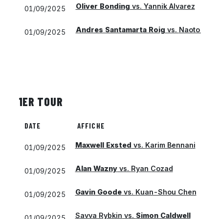
Oliver Bonding
vs.
Yannik Alvarez
01/09/2025
Andres Santamarta Roig
vs.
Naoto Tom
01/09/2025
1ER TOUR
DATE
AFFICHE
Maxwell Exsted
vs.
Karim Bennani
01/09/2025
Alan Wazny
vs.
Ryan Cozad
01/09/2025
Gavin Goode
vs.
Kuan-Shou Chen
01/09/2025
Savva Rybkin
vs.
Simon Caldwell
01/09/2025