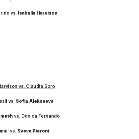
ride
vs.
Isabella Harvison
Harvison
vs.
Claudia Soro
sil
vs.
Sofia Alekseeva
amesh
vs.
Danica Fernando
mail
vs.
Sveva Pieroni