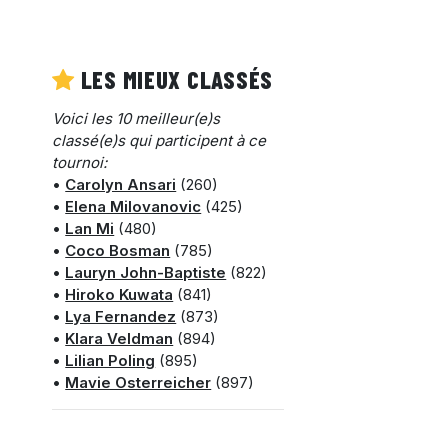
LES MIEUX CLASSÉS
Voici les 10 meilleur(e)s
classé(e)s qui participent à ce
tournoi:
•
Carolyn Ansari
(260)
•
Elena Milovanovic
(425)
•
Lan Mi
(480)
•
Coco Bosman
(785)
•
Lauryn John-Baptiste
(822)
•
Hiroko Kuwata
(841)
•
Lya Fernandez
(873)
•
Klara Veldman
(894)
•
Lilian Poling
(895)
•
Mavie Osterreicher
(897)