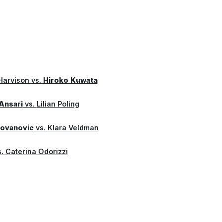
 Harvison
vs.
Hiroko Kuwata
Ansari
vs.
Lilian Poling
lovanovic
vs.
Klara Veldman
s.
Caterina Odorizzi