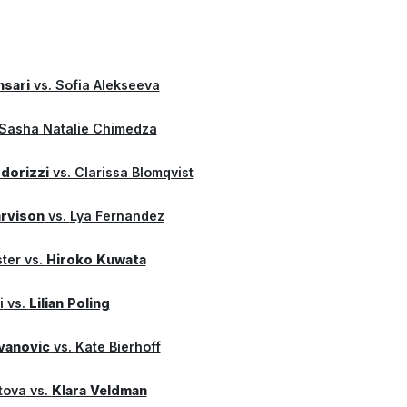
nsari
vs.
Sofia Alekseeva
Sasha Natalie Chimedza
dorizzi
vs.
Clarissa Blomqvist
arvison
vs.
Lya Fernandez
ster
vs.
Hiroko Kuwata
i
vs.
Lilian Poling
vanovic
vs.
Kate Bierhoff
tova
vs.
Klara Veldman