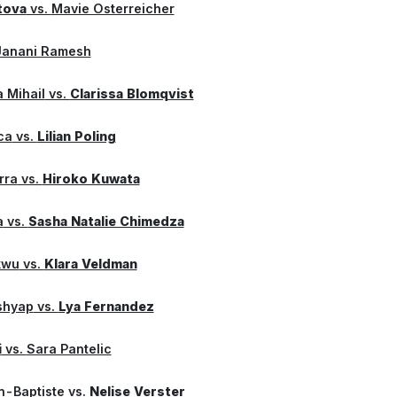
tova
vs.
Mavie Osterreicher
Janani Ramesh
 Mihail
vs.
Clarissa Blomqvist
ca
vs.
Lilian Poling
rra
vs.
Hiroko Kuwata
a
vs.
Sasha Natalie Chimedza
kwu
vs.
Klara Veldman
shyap
vs.
Lya Fernandez
i
vs.
Sara Pantelic
n-Baptiste
vs.
Nelise Verster