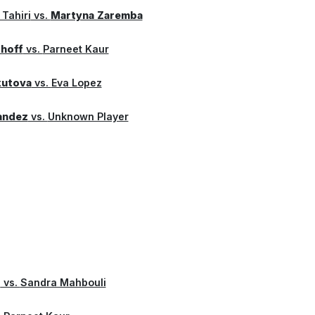
 Tahiri
vs.
Martyna Zaremba
rhoff
vs.
Parneet Kaur
kutova
vs.
Eva Lopez
andez
vs.
Unknown Player
z
vs.
Sandra Mahbouli