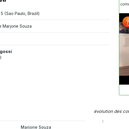
25
(
Sao Paulo
,
Brazil
)
e Marjorie Souza
igossi
0
évolution des cot
1
Marjorie Souza