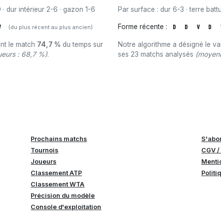
 · dur intérieur 2-6 · gazon 1-6
Par surface : dur 6-3 · terre batt
V
Forme récente :
D
D
V
D
(du plus récent au plus ancien)
ant le match
74,7 %
du temps sur
Notre algorithme a désigné le v
eurs : 68,7 %)
.
ses 23 matchs analysés
(moyenn
Prochains matchs
S'abo
Tournois
CGV /
Joueurs
Menti
Classement ATP
Politi
Classement WTA
Précision du modèle
Console d'exploitation