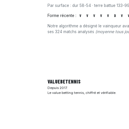
Par surface : dur 58-54 · terre battue 133-99
Forme récente :
V
V
V
V
V
D
V
Notre algorithme a désigné le vainqueur av
ses 324 matchs analysés
(moyenne tous jou
VALUEBE
TENNIS
Depuis 2017.
Le value betting tennis, chiffré et vérifiable.