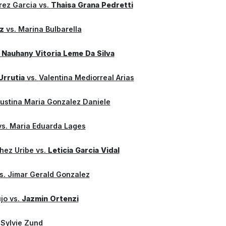
rez Garcia
vs.
Thaisa Grana Pedretti
z
vs.
Marina Bulbarella
.
Nauhany Vitoria Leme Da Silva
Urrutia
vs.
Valentina Mediorreal Arias
ustina Maria Gonzalez Daniele
s.
Maria Eduarda Lages
hez Uribe
vs.
Leticia Garcia Vidal
s.
Jimar Gerald Gonzalez
jo
vs.
Jazmin Ortenzi
.
Sylvie Zund