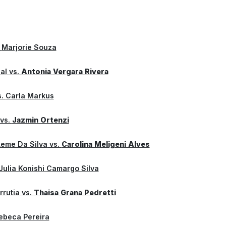
.
Marjorie Souza
al
vs.
Antonia Vergara Rivera
s.
Carla Markus
vs.
Jazmin Ortenzi
Leme Da Silva
vs.
Carolina Meligeni Alves
Julia Konishi Camargo Silva
rrutia
vs.
Thaisa Grana Pedretti
ebeca Pereira