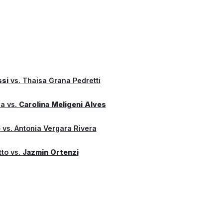
ssi
vs.
Thaisa Grana Pedretti
na
vs.
Carolina Meligeni Alves
e
vs.
Antonia Vergara Rivera
tto
vs.
Jazmin Ortenzi